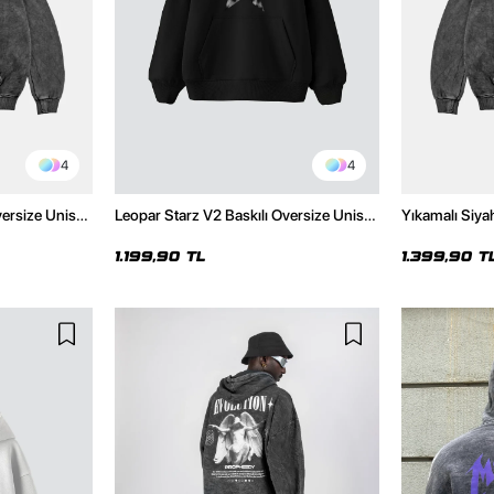
4
4
versize Unisex
Leopar Starz V2 Baskılı Oversize Unisex
Yıkamalı Siya
Hoodie
Premium Siyah Hoodie
Unisex Hoodi
1.199,90 TL
1.399,90 T