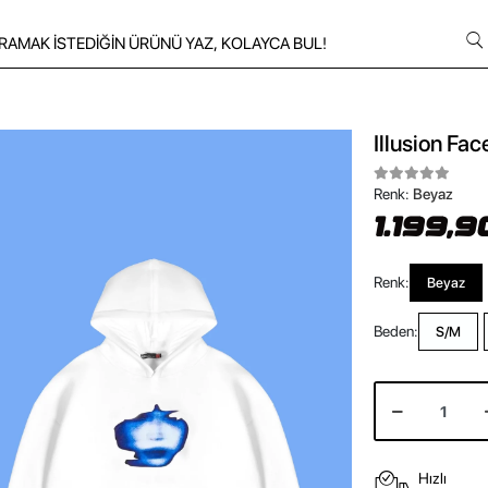
Illusion Fa
Renk:
Beyaz
1.199,9
Renk:
Beyaz
Beden:
S/M
Hızlı