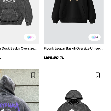
3
4
h Dusk Baskılı Oversize
Fiyonk Leopar Baskılı Oversize Unisex
e
Premium Siyah Hoodie
L
1.199,90 TL