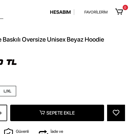
0
HESABIM
FAVORİLERİM
ce Baskılı Oversize Unisex Beyaz Hoodie
0 TL
L/XL
SEPETE EKLE
Güvenli
İade ve