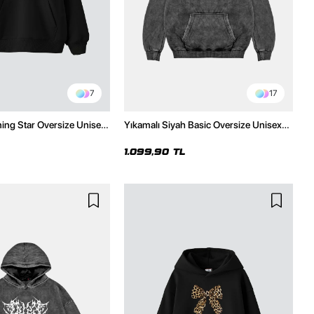
7
17
ning Star Oversize Unisex
Yıkamalı Siyah Basic Oversize Unisex
h Hoodie
Hoodie
1.099,90 TL