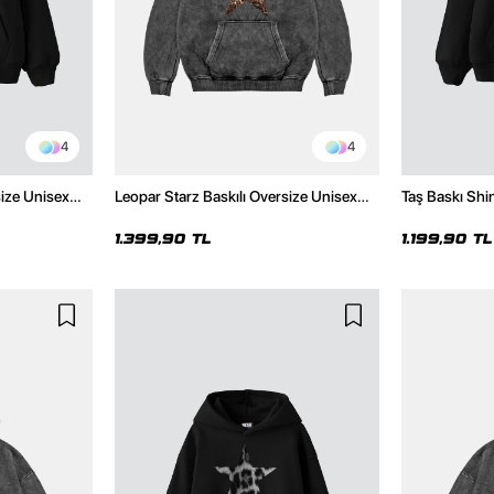
4
4
size Unisex
Leopar Starz Baskılı Oversize Unisex
Taş Baskı Shi
Premium Yıkamalı Siyah Hoodie
Premium Siya
1.399,90 TL
1.199,90 TL