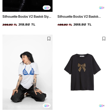
2
2
Silhouette Boobs V2 Baskılı Siyah
Silhouette Boobs V2 Baskılı
Crop Top
Relaxed Fit Siyah Kadın Tshirt
319,92 TL
399,92 TL
399,90 TL
499,90 TL
2
4