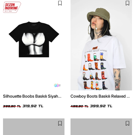
2
Silhouette Boobs Baskılı Siyah
Cowboy Boots Baskılı Relaxed Fit
Crop Top
Beyaz Kadın Tshirt
319,92 TL
399,92 TL
399,90 TL
499,90 TL