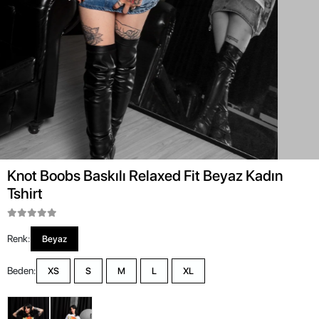
Knot Boobs Baskılı Relaxed Fit Beyaz Kadın
Tshirt
Renk:
Beyaz
Beden:
XS
S
M
L
XL