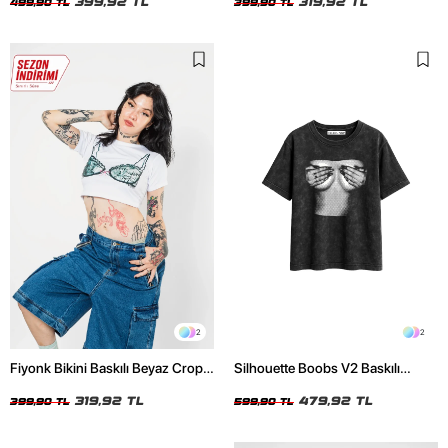
399,92 TL
319,92 TL
499,90 TL
399,90 TL
2
2
Fiyonk Bikini Baskılı Beyaz Crop
Silhouette Boobs V2 Baskılı
Top
Relaxed Fit Yıkamalı Siyah Kadın
319,92 TL
Tshirt
479,92 TL
399,90 TL
599,90 TL