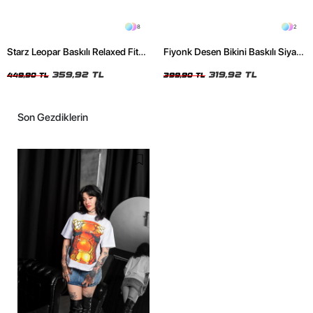
8
2
Starz Leopar Baskılı Relaxed Fit
Fiyonk Desen Bikini Baskılı Siyah
Siyah Kadın Tshirt
Crop Top
359,92 TL
319,92 TL
449,90 TL
399,90 TL
Son Gezdiklerin