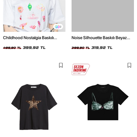
2
Childhood Nostalgia Baskılı
Noise Silhouette Baskılı Beyaz
Relaxed Fit Beyaz Kadın Tshirt
Crop Top
399,92 TL
319,92 TL
499,90 TL
399,90 TL