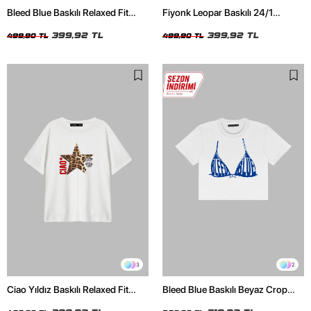
Bleed Blue Baskılı Relaxed Fit
Fiyonk Leopar Baskılı 24/1
Beyaz Kadın Tshirt
Oversize Relaxed Fit Siyah Kadın
399,92 TL
Tshirt
399,92 TL
499,90 TL
499,90 TL
3
2
Ciao Yıldız Baskılı Relaxed Fit
Bleed Blue Baskılı Beyaz Crop
Beyaz Kadın Tshirt
Top