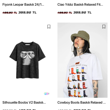
Fiyonk Leopar Baskılı 24/1
Ciao Yıldız Baskılı Relaxed Fit
Oversize Relaxed Fit Siyah Kadın
Beyaz Kadın Tshirt
Tshirt
399,92 TL
399,92 TL
499,90 TL
499,90 TL
2
Silhouette Boobs V2 Baskılı
Cowboy Boots Baskılı Relaxed Fit
Relaxed Fit Yıkamalı Siyah Kadın
Beyaz Kadın Tshirt