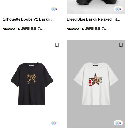
2
2
Silhouette Boobs V2 Baskılı
Bleed Blue Baskılı Relaxed Fit
Relaxed Fit Siyah Kadın Tshirt
Beyaz Kadın Tshirt
399,92 TL
399,92 TL
499,90 TL
499,90 TL
4
3