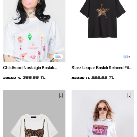
2
8
Childhood Nostalgia Baskılı
Starz Leopar Baskılı Relaxed Fit
Relaxed Fit Beyaz Kadın Tshirt
Siyah Kadın Tshirt
399,92 TL
359,92 TL
499,90 TL
449,90 TL