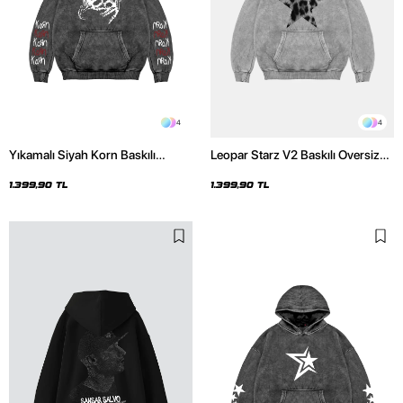
4
4
Yıkamalı Siyah Korn Baskılı
Leopar Starz V2 Baskılı Oversize
Oversize Unisex Hoodie
Unisex Premium Yıkamalı Beyaz
Hoodie
1.399,90 TL
1.399,90 TL