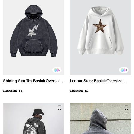
7
4
Shining Star Taş Baskılı Oversize
Leopar Starz Baskılı Oversize
Unisex Premium Yıkamalı Siyah
Unisex Premium Beyaz Hoodie
Hoodie
1.399,90 TL
1.199,90 TL