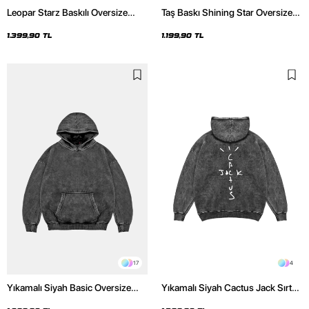
Leopar Starz Baskılı Oversize
Taş Baskı Shining Star Oversize
Unisex Premium Yıkamalı Siyah
Unisex Premium Siyah Hoodie
Hoodie
1.399,90 TL
1.199,90 TL
17
4
Yıkamalı Siyah Basic Oversize
Yıkamalı Siyah Cactus Jack Sırt
Unisex Hoodie
Baskılı Oversize Unisex Hoodie