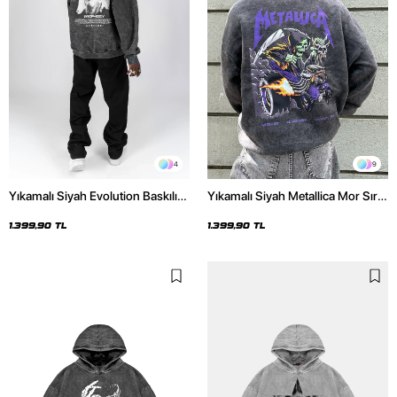
4
9
Yıkamalı Siyah Evolution Baskılı
Yıkamalı Siyah Metallica Mor Sırt
Oversize Unisex Kapüşonlu
Baskılı Oversize Kapüşonlu
Hoodie
Hoodie
1.399,90 TL
1.399,90 TL