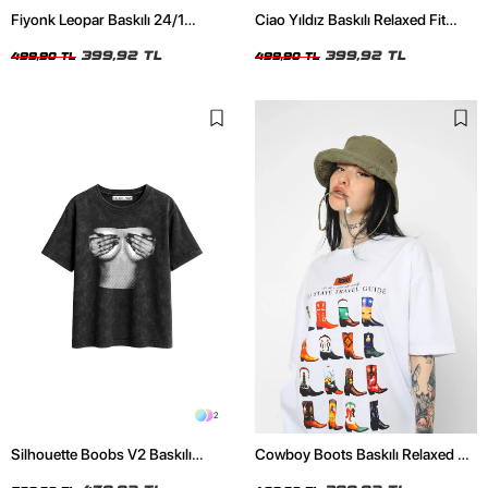
Fiyonk Leopar Baskılı 24/1
Ciao Yıldız Baskılı Relaxed Fit
Oversize Relaxed Fit Siyah Kadın
Beyaz Kadın Tshirt
Tshirt
399,92 TL
399,92 TL
499,90 TL
499,90 TL
2
Silhouette Boobs V2 Baskılı
Cowboy Boots Baskılı Relaxed Fit
Relaxed Fit Yıkamalı Siyah Kadın
Beyaz Kadın Tshirt