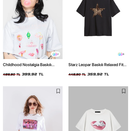
2
8
Childhood Nostalgia Baskılı
Starz Leopar Baskılı Relaxed Fit
Relaxed Fit Beyaz Kadın Tshirt
Siyah Kadın Tshirt
399,92 TL
359,92 TL
499,90 TL
449,90 TL