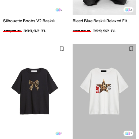
2
2
Silhouette Boobs V2 Baskılı
Bleed Blue Baskılı Relaxed Fit
Relaxed Fit Siyah Kadın Tshirt
Beyaz Kadın Tshirt
399,92 TL
399,92 TL
499,90 TL
499,90 TL
4
3