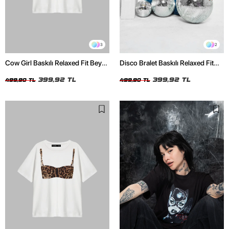
3
2
Cow Girl Baskılı Relaxed Fit Beyaz
Disco Bralet Baskılı Relaxed Fit
Kadın Tshirt
Beyaz Kadın Tshirt
399,92 TL
399,92 TL
499,90 TL
499,90 TL