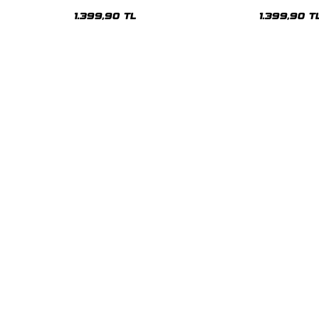
Oversize Unisex Hoodie
Oversize Uni
1.399,90 TL
1.399,90 T