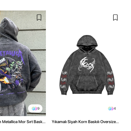
9
4
 Metallica Mor Sırt Baskılı
Yıkamalı Siyah Korn Baskılı Oversize
üşonlu Hoodie
Unisex Hoodie