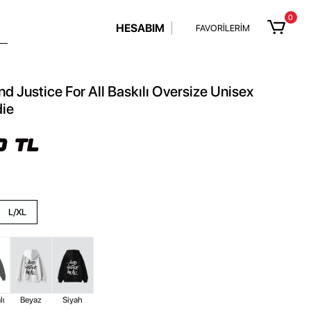
0
HESABIM
FAVORİLERİM
nd Justice For All Baskılı Oversize Unisex
ie
0 TL
L/XL
lı
Beyaz
Siyah