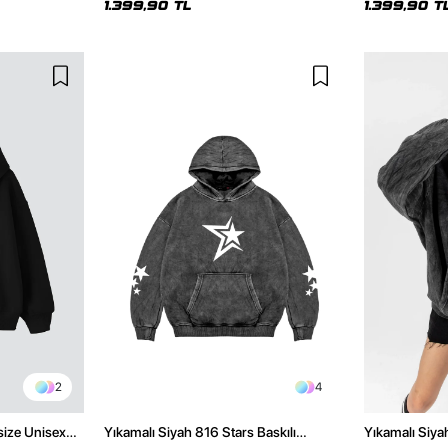
1.399,90 TL
1.399,90 T
2
4
size Unisex
Yıkamalı Siyah 816 Stars Baskılı
Yıkamalı Siya