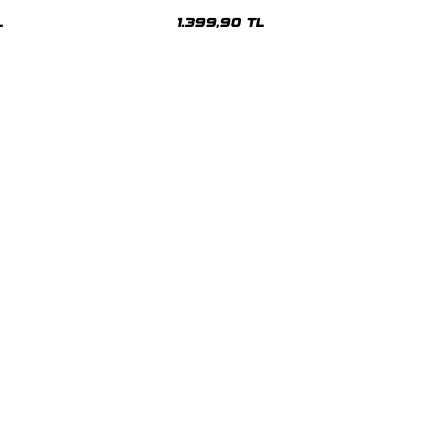
sex Hoodie
Oversize Unisex Hoodie
L
1.399,90 TL