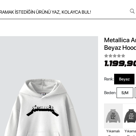
Metallica A
Beyaz Hood
1.199,9
Renk:
Beyaz
Beden:
S/M
Yıkamalı
Yıkama