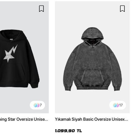
7
17
ning Star Oversize Unisex
Yıkamalı Siyah Basic Oversize Unisex
h Hoodie
Hoodie
1.099,90 TL