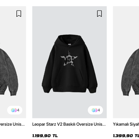
4
4
versize Unisex
Leopar Starz V2 Baskılı Oversize Unisex
Yıkamalı Siya
Hoodie
Premium Siyah Hoodie
Unisex Hoodi
1.199,90 TL
1.399,90 T