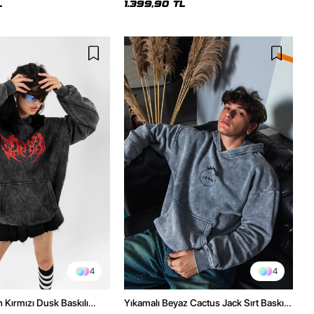
L
1.399,90 TL
4
4
h Kırmızı Dusk Baskılı
Yıkamalı Beyaz Cactus Jack Sırt Baskılı