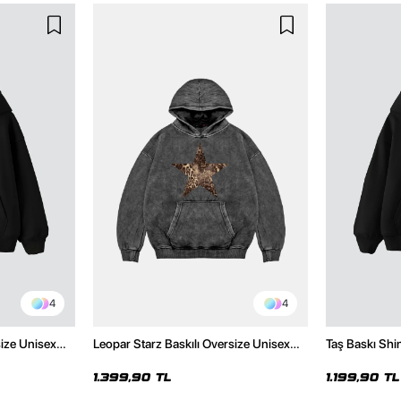
4
4
size Unisex
Leopar Starz Baskılı Oversize Unisex
Taş Baskı Shi
Premium Yıkamalı Siyah Hoodie
Premium Siya
1.399,90 TL
1.199,90 TL