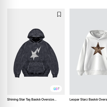
7
Shining Star Taş Baskılı Oversize
Leopar Starz Baskılı Over
Unisex Premium Yıkamalı Siyah Hoodie
Premium Beyaz Hoodie