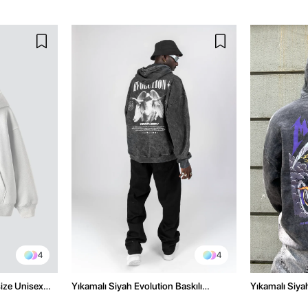
4
4
size Unisex
Yıkamalı Siyah Evolution Baskılı
Yıkamalı Siyah
Oversize Unisex Kapüşonlu Hoodie
Oversize Kap