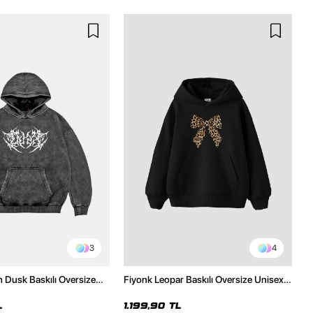
3
4
h Dusk Baskılı Oversize
Fiyonk Leopar Baskılı Oversize Unisex
e
Premium Siyah Hoodie
L
1.199,90 TL