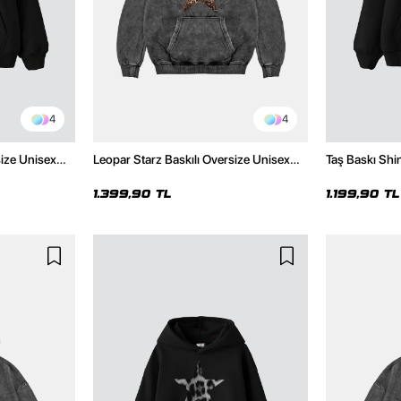
4
4
size Unisex
Leopar Starz Baskılı Oversize Unisex
Taş Baskı Shi
Premium Yıkamalı Siyah Hoodie
Premium Siya
1.399,90 TL
1.199,90 TL