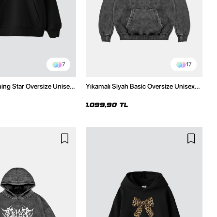
7
17
ning Star Oversize Unisex
Yıkamalı Siyah Basic Oversize Unisex
h Hoodie
Hoodie
1.099,90 TL