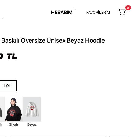
0
HESABIM
FAVORİLERİM
Baskılı Oversize Unisex Beyaz Hoodie
0 TL
L/XL
lı
Siyah
Beyaz