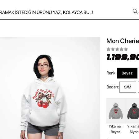
Mon Cherie 
1.199,9
Renk:
Beyaz
Beden:
S/M
Yıkamalı
Yıkama
Beyaz
Siyah