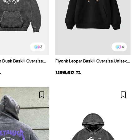
3
4
h Dusk Baskılı Oversize
Fiyonk Leopar Baskılı Oversize Unisex
e
Premium Siyah Hoodie
L
1.199,90 TL