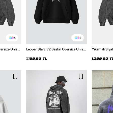
4
4
versize Unisex
Leopar Starz V2 Baskılı Oversize Unisex
Yıkamalı Siya
Hoodie
Premium Siyah Hoodie
Unisex Hoodi
1.199,90 TL
1.399,90 T