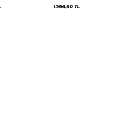
üşonlu Hoodie
Unisex Hoodie
L
1.399,90 TL