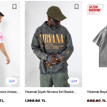
2
4
rsize Unisex
Yıkamalı Siyah Nirvana Sırt Baskılı
Yıkamalı Beya
Unisex Oversize Hoodie
Tshirt
TL
1.399,90 TL
599,90 TL