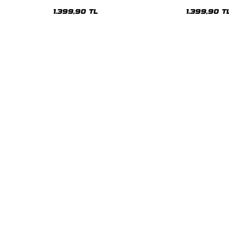
Oversize Unisex Kapüşonlu Hoodie
Oversize Kap
1.399,90 TL
1.399,90 T