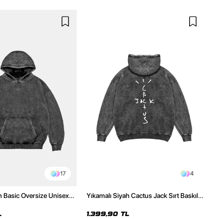
17
4
h Basic Oversize Unisex
Yıkamalı Siyah Cactus Jack Sırt Baskılı
Oversize Unisex Hoodie
L
1.399,90 TL