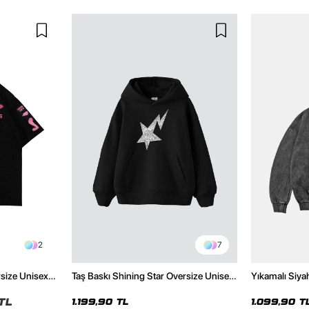
2
7
rsize Unisex
Taş Baskı Shining Star Oversize Unisex
Yıkamalı Siya
Premium Siyah Hoodie
Hoodie
TL
1.199,90 TL
1.099,90 T