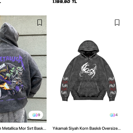
L
1.199,90 TL
9
4
 Metallica Mor Sırt Baskılı
Yıkamalı Siyah Korn Baskılı Oversize