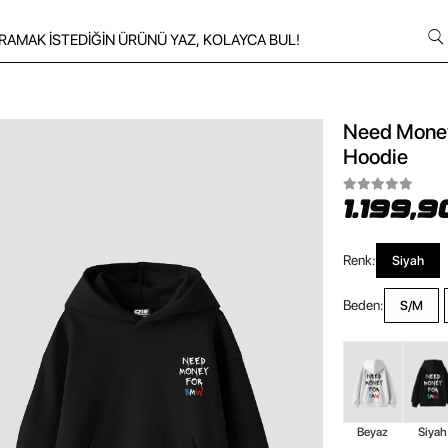
Need Money
Hoodie
1.199,9
Renk:
Siyah
Beden:
S/M
Beyaz
Siyah