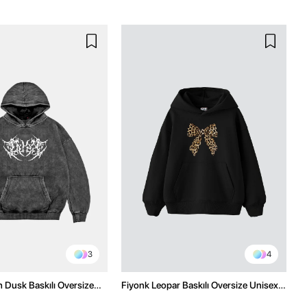
3
4
h Dusk Baskılı Oversize
Fiyonk Leopar Baskılı Oversize Unisex
e
Premium Siyah Hoodie