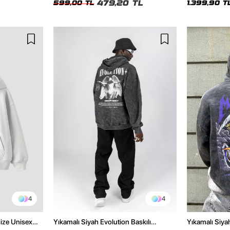
479,20 TL
599,00 TL
1.399,90 T
4
4
size Unisex
Yıkamalı Siyah Evolution Baskılı
Yıkamalı Siyah