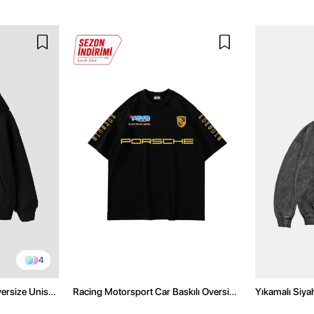
4
versize Unisex
Racing Motorsport Car Baskılı Oversize
Yıkamalı Siya
Unisex Siyah Tshirt
Unisex Hoodi