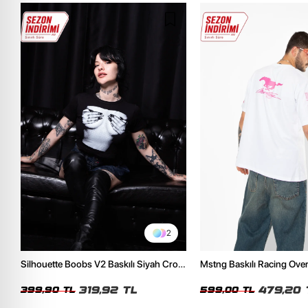
2
Silhouette Boobs V2 Baskılı Siyah Crop
Mstng Baskılı Racing Ove
Top
Beyaz Tshirt
319,92 TL
479,20 
399,90 TL
599,00 TL