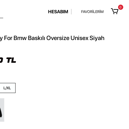
0
HESABIM
FAVORİLERİM
 For Bmw Baskılı Oversize Unisex Siyah
0 TL
L/XL