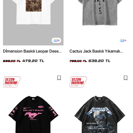
6
4
Dİmension Baskılı Leopar Desenli
Cactus Jack Baskılı Yıkamalı
24/1 Oversize Unisex Beyaz
Beyaz Unisex Oversize Tshirt
Tshirt
479,20 TL
639,20 TL
599,00 TL
799,00 TL