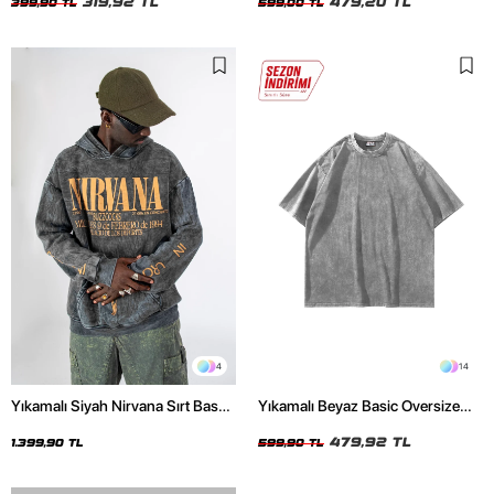
319,92 TL
479,20 TL
399,90 TL
599,00 TL
4
14
Yıkamalı Siyah Nirvana Sırt Baskılı
Yıkamalı Beyaz Basic Oversize
Unisex Oversize Hoodie
Unisex Tshirt
479,92 TL
1.399,90 TL
599,90 TL