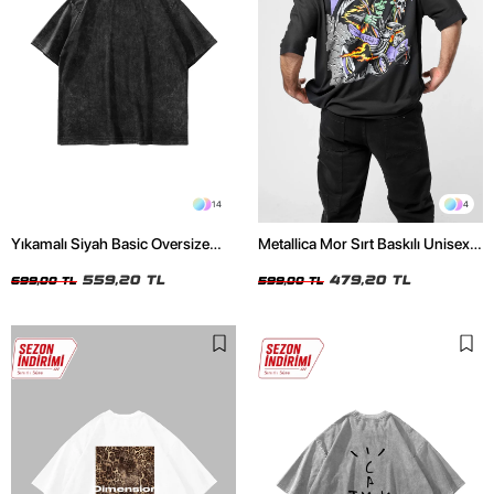
14
4
Yıkamalı Siyah Basic Oversize
Metallica Mor Sırt Baskılı Unisex
Unisex Tshirt
Oversize Siyah Tshirt
559,20 TL
479,20 TL
699,00 TL
599,00 TL