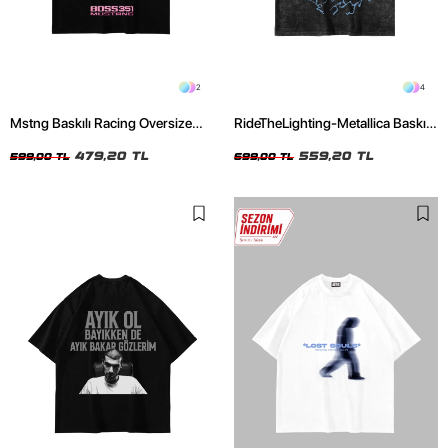
2
4
Mstng Baskılı Racing Oversize
RideTheLighting-Metallica Baskılı
Unisex Siyah Tshirt
Oversize Yıkamalı Siyah Unisex
479,20 TL
Tshirt
559,20 TL
599,00 TL
699,00 TL