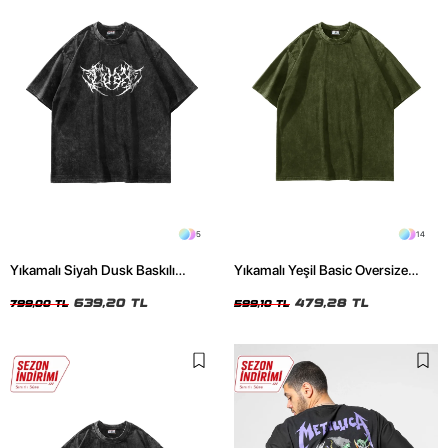
5
14
Yıkamalı Siyah Dusk Baskılı
Yıkamalı Yeşil Basic Oversize
Oversize Unisex Tshirt
Unisex Tshirt
639,20 TL
479,28 TL
799,00 TL
599,10 TL