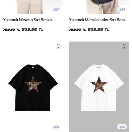
2
4
Yıkamalı Nirvana Sırt Baskılı
Yıkamalı Metallica Mor Sırt Baskılı
Unisex Oversize Tshirt
Siyah Unisex Oversize Tshirt
639,92 TL
639,92 TL
799,90 TL
799,90 TL
8
8