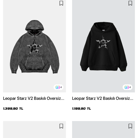
4
4
Leopar Starz V2 Baskılı Oversize
Leopar Starz V2 Baskılı Oversize
Unisex Premium Yıkamalı Siyah
Unisex Premium Siyah Hoodie
Hoodie
1.399,90 TL
1.199,90 TL