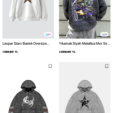
4
9
Leopar Starz Baskılı Oversize
Yıkamalı Siyah Metallica Mor Sırt
Unisex Premium Beyaz Hoodie
Baskılı Oversize Kapüşonlu
Hoodie
1.199,90 TL
1.399,90 TL