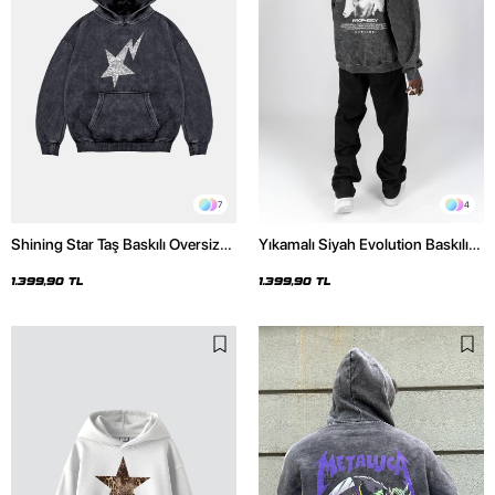
7
4
Shining Star Taş Baskılı Oversize
Yıkamalı Siyah Evolution Baskılı
Unisex Premium Yıkamalı Siyah
Oversize Unisex Kapüşonlu
Hoodie
Hoodie
1.399,90 TL
1.399,90 TL