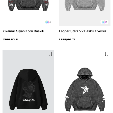
4
4
Yıkamalı Siyah Korn Baskılı
Leopar Starz V2 Baskılı Oversize
Oversize Unisex Hoodie
Unisex Premium Yıkamalı Beyaz
Hoodie
1.399,90 TL
1.399,90 TL