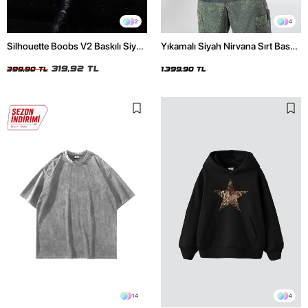
2
4
Silhouette Boobs V2 Baskılı Siyah
Yıkamalı Siyah Nirvana Sırt Baskılı
Crop Top
Unisex Oversize Hoodie
319,92 TL
399,90 TL
1.399,90 TL
14
4