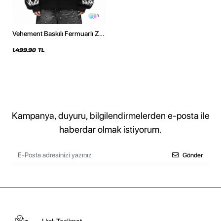
3
Vehement Baskılı Fermuarlı Zip
Kapüşonlu Unisex Siyah
Sweatshirt
1.499,90 TL
Kampanya, duyuru, bilgilendirmelerden e-posta ile
haberdar olmak istiyorum.
Gönder