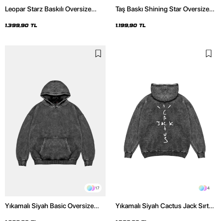
Leopar Starz Baskılı Oversize
Taş Baskı Shining Star Oversize
Unisex Premium Yıkamalı Siyah
Unisex Premium Siyah Hoodie
Hoodie
1.399,90 TL
1.199,90 TL
17
4
Yıkamalı Siyah Basic Oversize
Yıkamalı Siyah Cactus Jack Sırt
Unisex Hoodie
Baskılı Oversize Unisex Hoodie