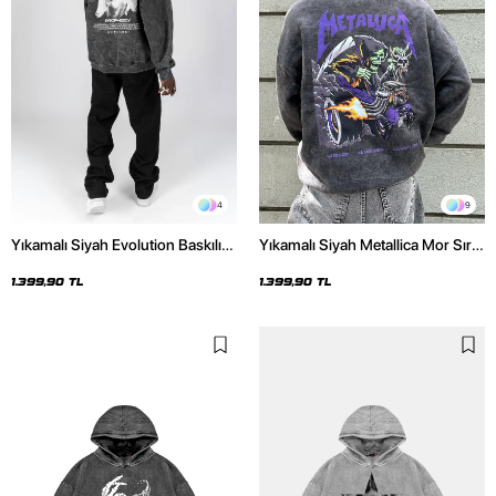
4
9
Yıkamalı Siyah Evolution Baskılı
Yıkamalı Siyah Metallica Mor Sırt
Oversize Unisex Kapüşonlu
Baskılı Oversize Kapüşonlu
Hoodie
Hoodie
1.399,90 TL
1.399,90 TL