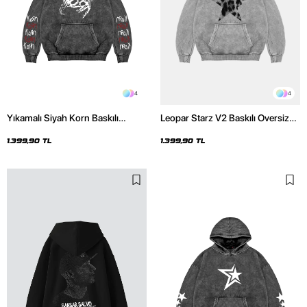
4
4
Yıkamalı Siyah Korn Baskılı
Leopar Starz V2 Baskılı Oversize
Oversize Unisex Hoodie
Unisex Premium Yıkamalı Beyaz
Hoodie
1.399,90 TL
1.399,90 TL