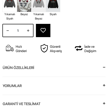
Yıkamalı
Beyaz
Yıkamalı
Siyah
Siyah
Beyaz
Hızlı
Güvenli
İade ve
Gönderi
Alışveriş
Değişim
ÜRÜN ÖZELLİKLERİ
YORUMLAR
GARANTİ VE TESLİMAT