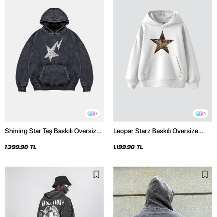
7
4
Shining Star Taş Baskılı Oversize
Leopar Starz Baskılı Oversize
Unisex Premium Yıkamalı Siyah
Unisex Premium Beyaz Hoodie
Hoodie
1.399,90 TL
1.199,90 TL