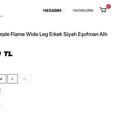
0
HESABIM
FAVORİLERİM
rple Flame Wide Leg Erkek Siyah Eşofman Altı
 TL
M
L
XL