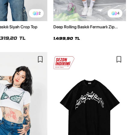
2
4
askılı Siyah Crop Top
Deep Rolling Baskılı Fermuarlı Zip
Kapüşonlu Unisex Yıkamalı Siyah
Sweatshirt
319,20 TL
1.499,90 TL