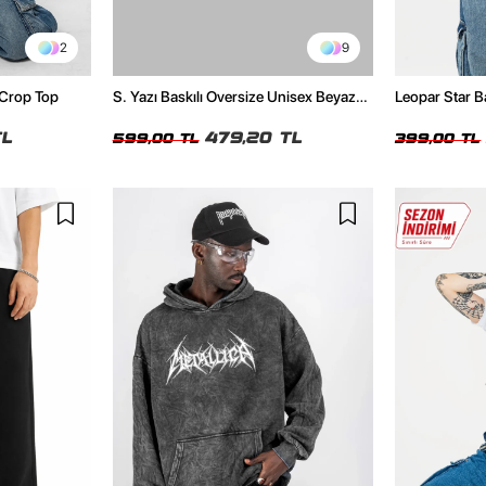
2
9
 Crop Top
S. Yazı Baskılı Oversize Unisex Beyaz
Leopar Star B
Tshirt
TL
479,20 TL
599,00 TL
399,00 TL