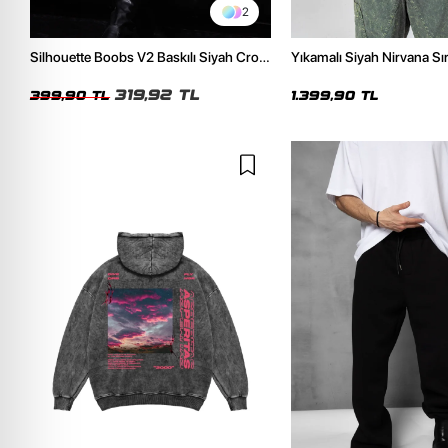
2
Silhouette Boobs V2 Baskılı Siyah Crop
Yıkamalı Siyah Nirvana Sır
Top
Unisex Oversize Hoodie
319,92 TL
399,90 TL
1.399,90 TL