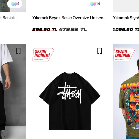
4
14
t Baskılı
Yıkamalı Beyaz Basic Oversize Unisex
Yıkamalı Siya
Tshirt
Hoodie
479,92 TL
599,90 TL
1.099,90 T