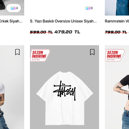
4
9
Erkek Siyah
S. Yazı Baskılı Oversize Unisex Siyah
Rammstein Völ
Tshirt
Unisex Yıkamal
479,20 TL
599,00 TL
799,00 TL