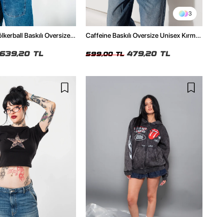
3
kerball Baskılı Oversize
Caffeine Baskılı Oversize Unisex Kırmızı
ı Yeşil Tshirt
Tshirt
639,20 TL
479,20 TL
599,00 TL