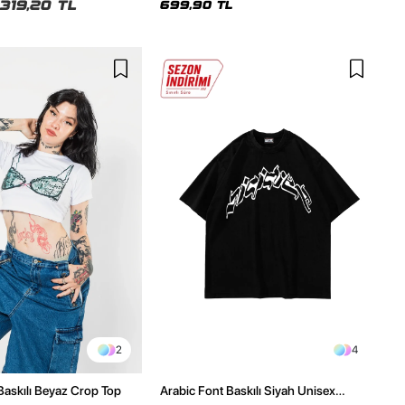
319,20 TL
699,90 TL
2
4
 Baskılı Beyaz Crop Top
Arabic Font Baskılı Siyah Unisex