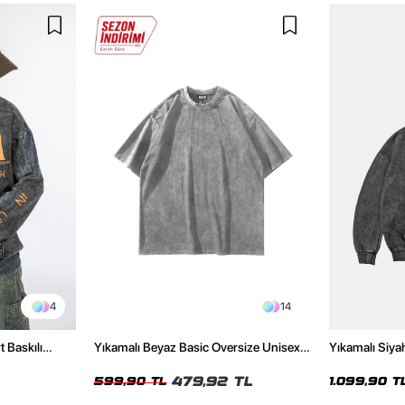
4
14
t Baskılı
Yıkamalı Beyaz Basic Oversize Unisex
Yıkamalı Siya
Tshirt
Hoodie
479,92 TL
599,90 TL
1.099,90 T