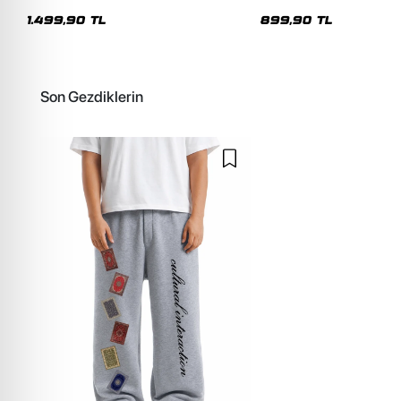
Kapüşonlu Unisex Yıkamalı Siyah
Siyah Eşofman Altı
Sweatshirt
1.499,90 TL
899,90 TL
Son Gezdiklerin