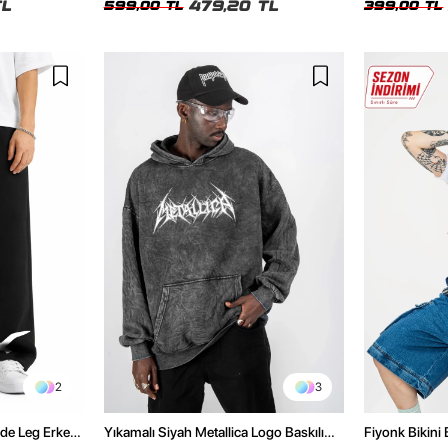
TL
479,20 TL
599,00 TL
399,00 TL
2
3
de Leg Erkek
Yıkamalı Siyah Metallica Logo Baskılı
Fiyonk Bikini