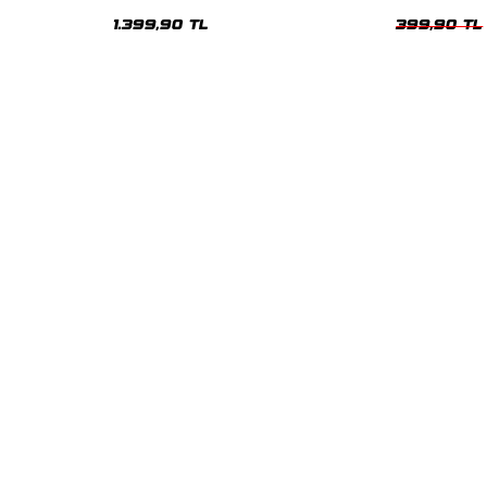
Oversize Unisex Hoodie
1.399,90 TL
399,90 TL