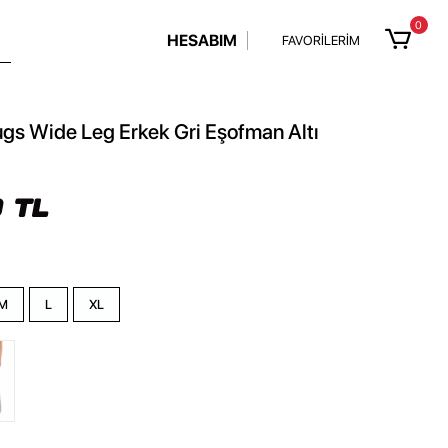
0
HESABIM
FAVORİLERİM
gs Wide Leg Erkek Gri Eşofman Altı
 TL
M
L
XL