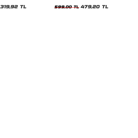
Oversize Tshirt
319,92 TL
479,20 TL
599,00 TL