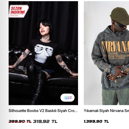
2
Silhouette Boobs V2 Baskılı Siyah Crop
Yıkamalı Siyah Nirvana Sır
Top
Unisex Oversize Hoodie
319,92 TL
399,90 TL
1.399,90 TL