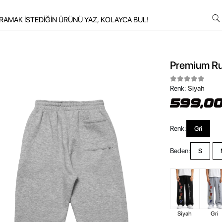
Premium Ru
Renk:
Siyah
599,00
Renk:
Gri
Beden:
S
Siyah
Gri