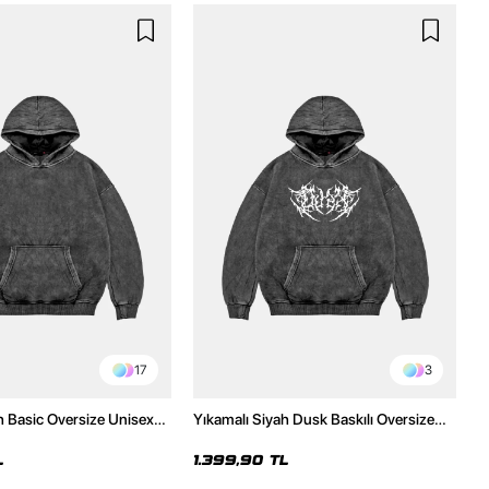
17
3
h Basic Oversize Unisex
Yıkamalı Siyah Dusk Baskılı Oversize
Unisex Hoodie
L
1.399,90 TL