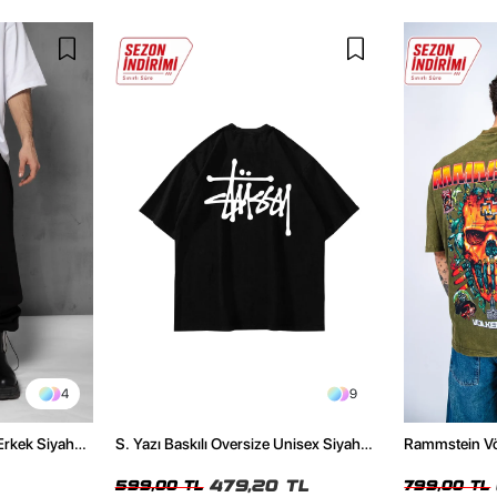
4
9
Erkek Siyah
S. Yazı Baskılı Oversize Unisex Siyah
Rammstein Völ
Tshirt
Unisex Yıkamal
479,20 TL
599,00 TL
799,00 TL