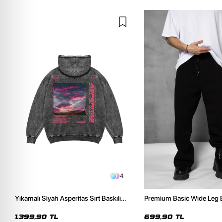
4
Yıkamalı Siyah Asperitas Sırt Baskılı
Premium Basic Wide Leg 
Oversize Unisex Hoodie
Eşofman Altı
1.399,90 TL
699,90 TL