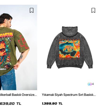
4
kerball Baskılı Oversize
Yıkamalı Siyah Spectrum Sırt Baskılı
ı Yeşil Tshirt
Oversize Unisex Hoodie
639,20 TL
1.399,90 TL