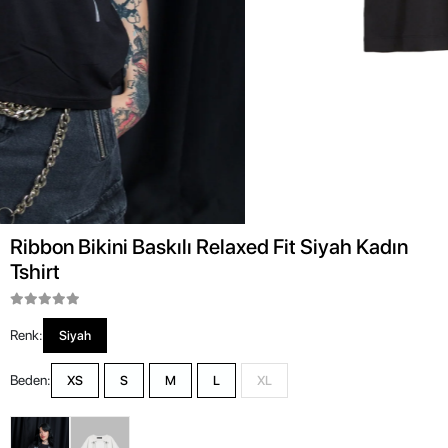
Ribbon Bikini Baskılı Relaxed Fit Siyah Kadın
Tshirt
Renk:
Siyah
Beden:
XS
S
M
L
XL