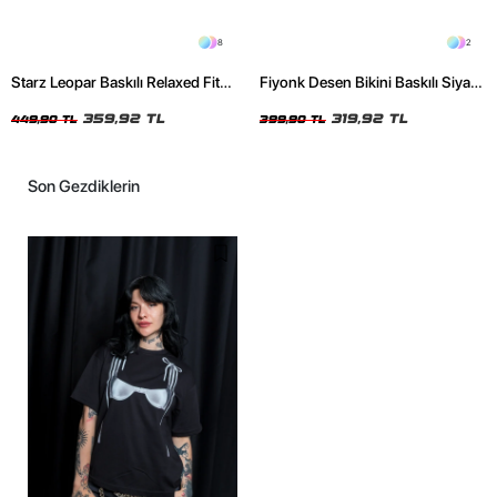
8
2
Starz Leopar Baskılı Relaxed Fit
Fiyonk Desen Bikini Baskılı Siyah
Siyah Kadın Tshirt
Crop Top
359,92 TL
319,92 TL
449,90 TL
399,90 TL
Son Gezdiklerin