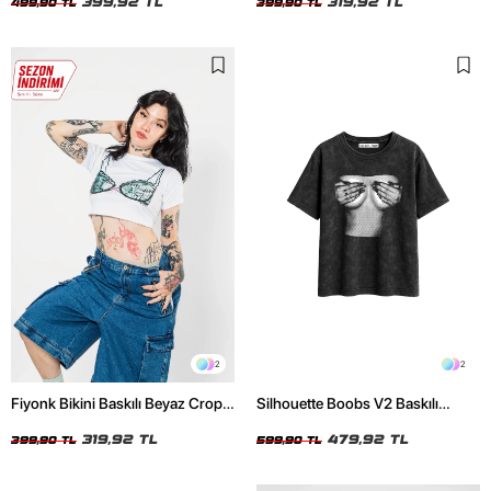
399,92 TL
319,92 TL
499,90 TL
399,90 TL
2
2
Fiyonk Bikini Baskılı Beyaz Crop
Silhouette Boobs V2 Baskılı
Top
Relaxed Fit Yıkamalı Siyah Kadın
319,92 TL
Tshirt
479,92 TL
399,90 TL
599,90 TL