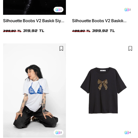
2
2
Silhouette Boobs V2 Baskılı Siyah
Silhouette Boobs V2 Baskılı
Crop Top
Relaxed Fit Siyah Kadın Tshirt
319,92 TL
399,92 TL
399,90 TL
499,90 TL
2
4