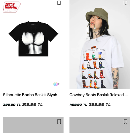
2
Silhouette Boobs Baskılı Siyah
Cowboy Boots Baskılı Relaxed Fit
Crop Top
Beyaz Kadın Tshirt
319,92 TL
399,92 TL
399,90 TL
499,90 TL