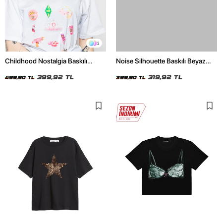
2
Childhood Nostalgia Baskılı
Noise Silhouette Baskılı Beyaz
Relaxed Fit Beyaz Kadın Tshirt
Crop Top
399,92 TL
319,92 TL
499,90 TL
399,90 TL