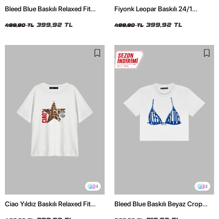
Bleed Blue Baskılı Relaxed Fit
Fiyonk Leopar Baskılı 24/1
Beyaz Kadın Tshirt
Oversize Relaxed Fit Siyah Kadın
399,92 TL
Tshirt
399,92 TL
499,90 TL
499,90 TL
3
2
Ciao Yıldız Baskılı Relaxed Fit
Bleed Blue Baskılı Beyaz Crop
Beyaz Kadın Tshirt
Top