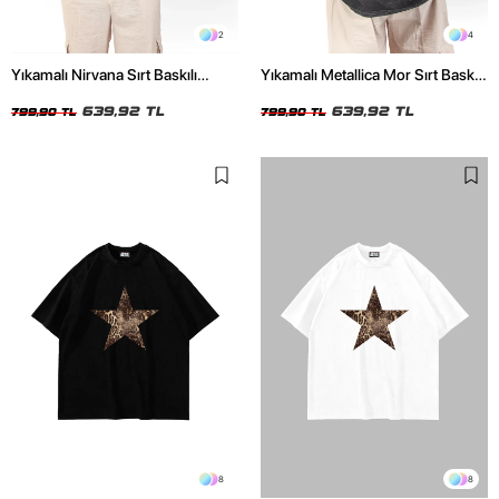
2
4
Yıkamalı Nirvana Sırt Baskılı
Yıkamalı Metallica Mor Sırt Baskılı
Unisex Oversize Tshirt
Siyah Unisex Oversize Tshirt
639,92 TL
639,92 TL
799,90 TL
799,90 TL
8
8