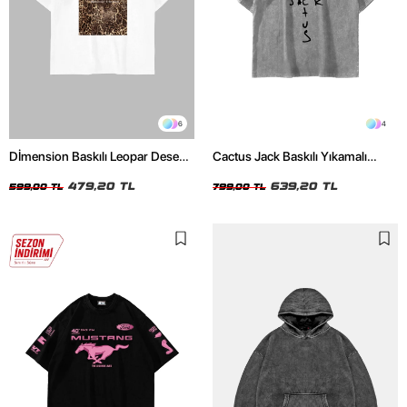
6
4
Dİmension Baskılı Leopar Desenli
Cactus Jack Baskılı Yıkamalı
24/1 Oversize Unisex Beyaz
Beyaz Unisex Oversize Tshirt
Tshirt
479,20 TL
639,20 TL
599,00 TL
799,00 TL