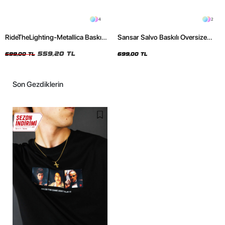
4
2
RideTheLighting-Metallica Baskılı
Sansar Salvo Baskılı Oversize
Oversize Yıkamalı Siyah Unisex
Unisex Siyah Tshirt
Tshirt
559,20 TL
699,00 TL
699,00 TL
Son Gezdiklerin