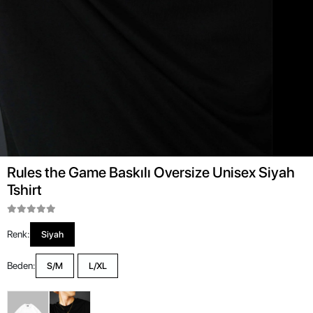
Rules the Game Baskılı Oversize Unisex Siyah
Tshirt
Renk:
Siyah
Beden:
S/M
L/XL