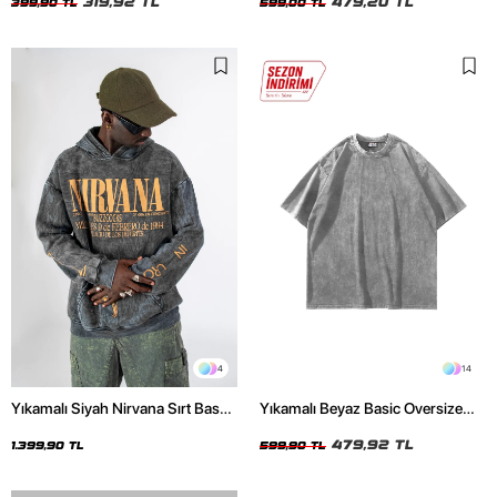
319,92 TL
479,20 TL
399,90 TL
599,00 TL
4
14
Yıkamalı Siyah Nirvana Sırt Baskılı
Yıkamalı Beyaz Basic Oversize
Unisex Oversize Hoodie
Unisex Tshirt
479,92 TL
1.399,90 TL
599,90 TL