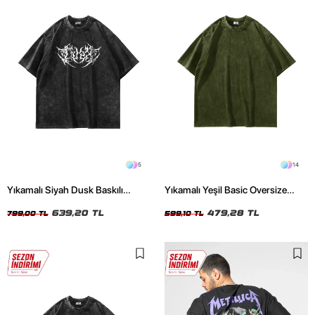
5
14
Yıkamalı Siyah Dusk Baskılı
Yıkamalı Yeşil Basic Oversize
Oversize Unisex Tshirt
Unisex Tshirt
639,20 TL
479,28 TL
799,00 TL
599,10 TL