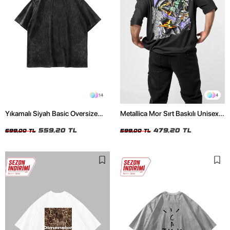
14
4
Yıkamalı Siyah Basic Oversize
Metallica Mor Sırt Baskılı Unisex
Unisex Tshirt
Oversize Siyah Tshirt
559,20 TL
479,20 TL
699,00 TL
599,00 TL