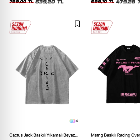
639,20 TL
479,28 
799,00 TL
599,10 TL
4
Cactus Jack Baskılı Yıkamalı Beyaz
Mstng Baskılı Racing Ove