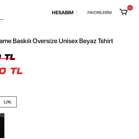
0
HESABIM
FAVORİLERİM
ame Baskılı Oversize Unisex Beyaz Tshirt
 TL
0 TL
L/XL