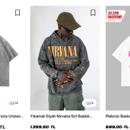
14
4
rsize Unisex
Yıkamalı Siyah Nirvana Sırt Baskılı
Platonic Bask
Unisex Oversize Hoodie
Tshirt
TL
1.399,90 TL
599,00 TL