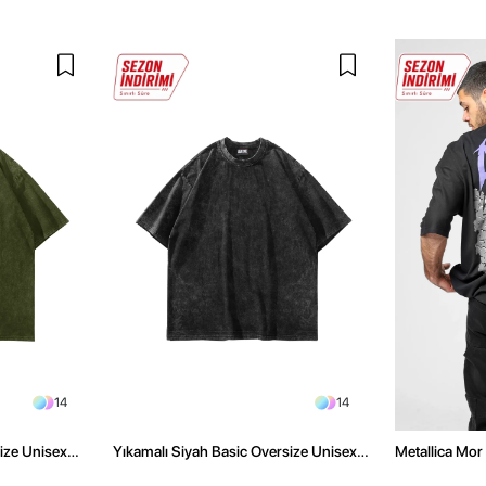
14
14
size Unisex
Yıkamalı Siyah Basic Oversize Unisex
Metallica Mor 
Tshirt
Oversize Siya