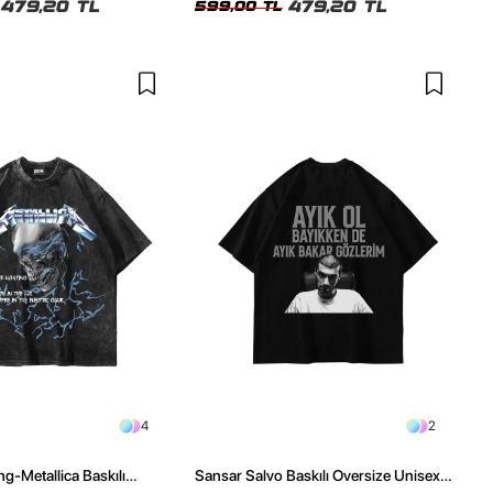
479,20 TL
479,20 TL
599,00 TL
4
2
ng-Metallica Baskılı
Sansar Salvo Baskılı Oversize Unisex