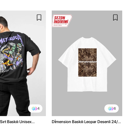
4
6
Sırt Baskılı Unisex
Dİmension Baskılı Leopar Desenli 24/1
h Tshirt
Oversize Unisex Beyaz Tshirt