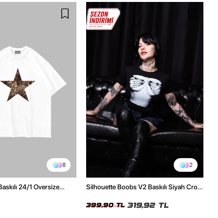
8
2
Baskılı 24/1 Oversize
Silhouette Boobs V2 Baskılı Siyah Crop
Tshirt
Top
319,92 TL
399,90 TL