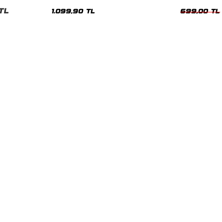
Hoodie
Oversize Yıka
TL
1.099,90 TL
699,00 TL