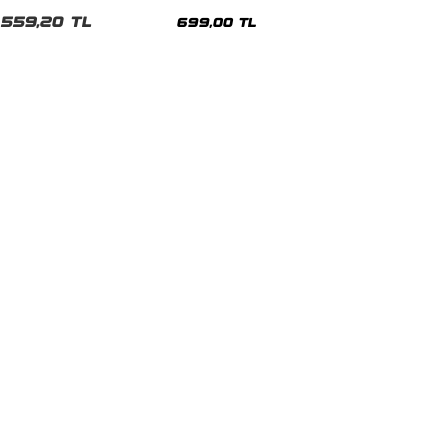
malı Siyah Unisex Tshirt
Siyah Tshirt
559,20 TL
699,00 TL