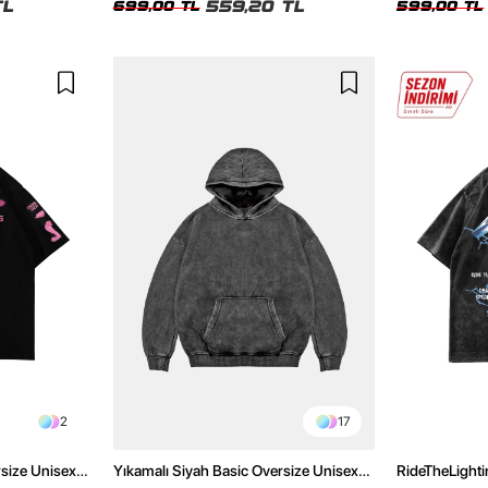
TL
559,20 TL
699,00 TL
599,00 TL
2
17
rsize Unisex
Yıkamalı Siyah Basic Oversize Unisex
RideTheLighti