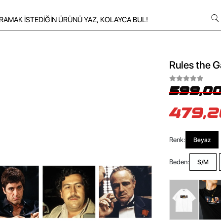
Rules the G
599,00
479,2
Renk:
Beyaz
Beden:
S/M