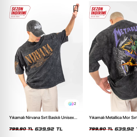
2
Yıkamalı Nirvana Sırt Baskılı Unisex
Yıkamalı Metallica Mor Sırt
Oversize Tshirt
Unisex Oversize Tshirt
639,92 TL
639,92 
799,90 TL
799,90 TL