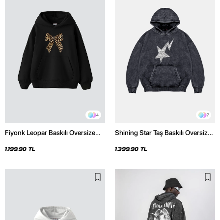
4
7
Fiyonk Leopar Baskılı Oversize
Shining Star Taş Baskılı Oversize
Unisex Premium Siyah Hoodie
Unisex Premium Yıkamalı Siyah
Hoodie
1.199,90 TL
1.399,90 TL