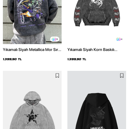
9
4
Yıkamalı Siyah Metallica Mor Sırt
Yıkamalı Siyah Korn Baskılı
Baskılı Oversize Kapüşonlu
Oversize Unisex Hoodie
Hoodie
1.399,90 TL
1.399,90 TL