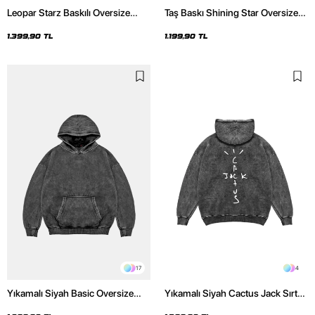
Leopar Starz Baskılı Oversize
Taş Baskı Shining Star Oversize
Unisex Premium Yıkamalı Siyah
Unisex Premium Siyah Hoodie
Hoodie
1.399,90 TL
1.199,90 TL
17
4
Yıkamalı Siyah Basic Oversize
Yıkamalı Siyah Cactus Jack Sırt
Unisex Hoodie
Baskılı Oversize Unisex Hoodie