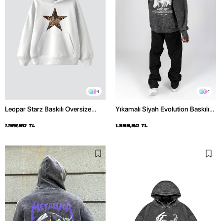
4
4
Leopar Starz Baskılı Oversize
Yıkamalı Siyah Evolution Baskılı
Unisex Premium Beyaz Hoodie
Oversize Unisex Kapüşonlu
Hoodie
1.199,90 TL
1.399,90 TL