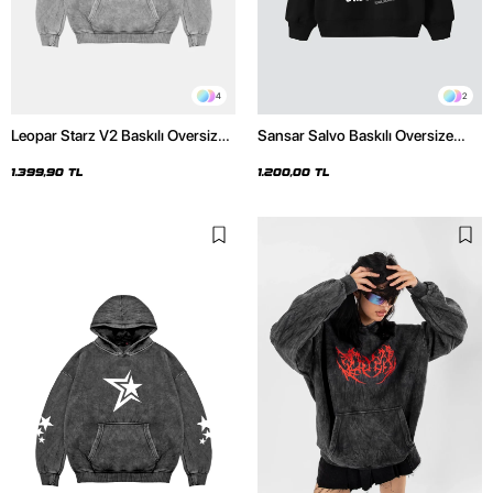
4
2
Leopar Starz V2 Baskılı Oversize
Sansar Salvo Baskılı Oversize
Unisex Premium Yıkamalı Beyaz
Unisex Siyah Hoodie
Hoodie
1.399,90 TL
1.200,00 TL