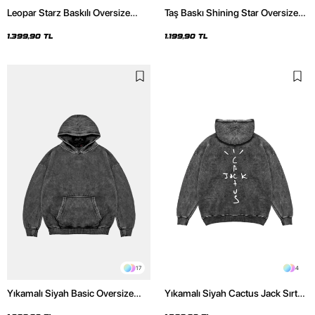
Leopar Starz Baskılı Oversize
Taş Baskı Shining Star Oversize
Unisex Premium Yıkamalı Siyah
Unisex Premium Siyah Hoodie
Hoodie
1.399,90 TL
1.199,90 TL
17
4
Yıkamalı Siyah Basic Oversize
Yıkamalı Siyah Cactus Jack Sırt
Unisex Hoodie
Baskılı Oversize Unisex Hoodie