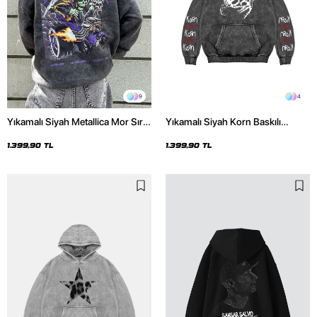
9
4
Yıkamalı Siyah Metallica Mor Sırt
Yıkamalı Siyah Korn Baskılı
Baskılı Oversize Kapüşonlu
Oversize Unisex Hoodie
Hoodie
1.399,90 TL
1.399,90 TL