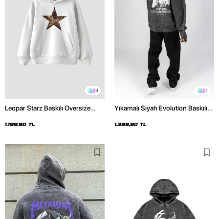
4
4
Leopar Starz Baskılı Oversize
Yıkamalı Siyah Evolution Baskılı
Unisex Premium Beyaz Hoodie
Oversize Unisex Kapüşonlu
Hoodie
1.199,90 TL
1.399,90 TL