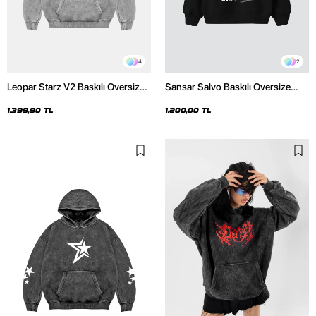
4
2
Leopar Starz V2 Baskılı Oversize
Sansar Salvo Baskılı Oversize
Unisex Premium Yıkamalı Beyaz
Unisex Siyah Hoodie
Hoodie
1.399,90 TL
1.200,00 TL