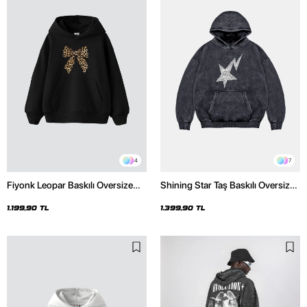
4
7
Fiyonk Leopar Baskılı Oversize
Shining Star Taş Baskılı Oversize
Unisex Premium Siyah Hoodie
Unisex Premium Yıkamalı Siyah
Hoodie
1.199,90 TL
1.399,90 TL