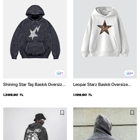
7
4
Shining Star Taş Baskılı Oversize
Leopar Starz Baskılı Oversize
Unisex Premium Yıkamalı Siyah
Unisex Premium Beyaz Hoodie
Hoodie
1.399,90 TL
1.199,90 TL