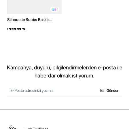
2
Silhouette Boobs Baskılı
Oversize Unisex Yıkamalı Siyah
Hoodie
1.399,90 TL
Kampanya, duyuru, bilgilendirmelerden e-posta ile
haberdar olmak istiyorum.
Gönder