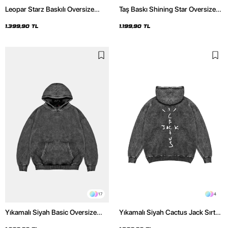
Leopar Starz Baskılı Oversize
Taş Baskı Shining Star Oversize
Unisex Premium Yıkamalı Siyah
Unisex Premium Siyah Hoodie
Hoodie
1.399,90 TL
1.199,90 TL
17
4
Yıkamalı Siyah Basic Oversize
Yıkamalı Siyah Cactus Jack Sırt
Unisex Hoodie
Baskılı Oversize Unisex Hoodie