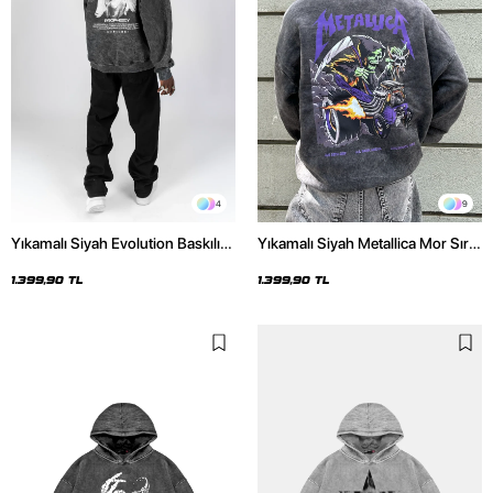
4
9
Yıkamalı Siyah Evolution Baskılı
Yıkamalı Siyah Metallica Mor Sırt
Oversize Unisex Kapüşonlu
Baskılı Oversize Kapüşonlu
Hoodie
Hoodie
1.399,90 TL
1.399,90 TL