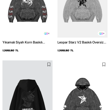
4
4
Yıkamalı Siyah Korn Baskılı
Leopar Starz V2 Baskılı Oversize
Oversize Unisex Hoodie
Unisex Premium Yıkamalı Beyaz
Hoodie
1.399,90 TL
1.399,90 TL