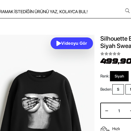
Silhouette 
Videoyu Gör
Siyah Swea
499,90
Renk:
Siyah
Beden:
S
Hızlı