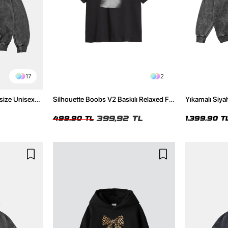
17
2
size Unisex
Silhouette Boobs V2 Baskılı Relaxed Fit
Yıkamalı Siyah
Siyah Kadın Tshirt
Oversize Uni
399,92 TL
499,90 TL
1.399,90 T