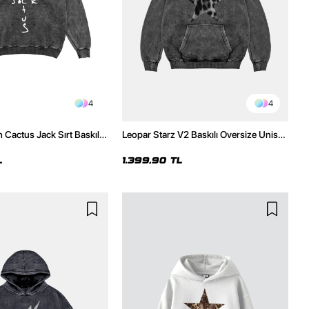
4
4
 Cactus Jack Sırt Baskılı
Leopar Starz V2 Baskılı Oversize Unisex
sex Hoodie
Premium Yıkamalı Siyah Hoodie
L
1.399,90 TL