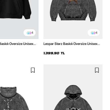
4
4
Baskılı Oversize Unisex
Leopar Starz Baskılı Oversize Unisex
h Hoodie
Premium Yıkamalı Siyah Hoodie
1.399,90 TL