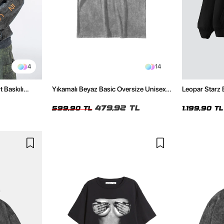
4
14
t Baskılı
Yıkamalı Beyaz Basic Oversize Unisex
Leopar Starz 
Tshirt
Premium Siya
479,92 TL
599,90 TL
1.199,90 TL