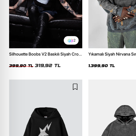
2
Silhouette Boobs V2 Baskılı Siyah Crop
Yıkamalı Siyah Nirvana Sır
Top
Unisex Oversize Hoodie
319,92 TL
399,90 TL
1.399,90 TL