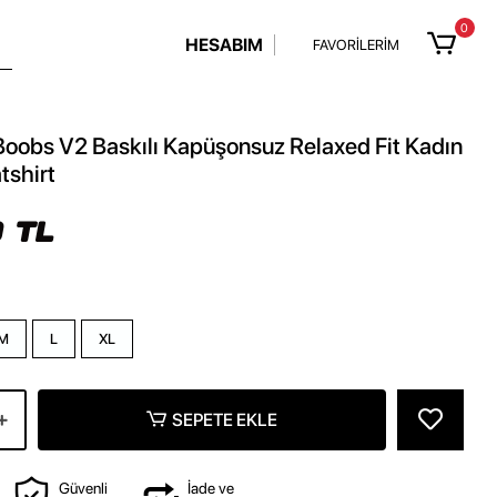
0
HESABIM
FAVORİLERİM
Boobs V2 Baskılı Kapüşonsuz Relaxed Fit Kadın
tshirt
 TL
M
L
XL
SEPETE EKLE
Güvenli
İade ve