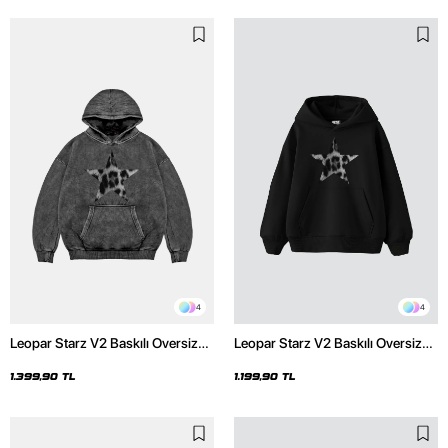
4
4
Leopar Starz V2 Baskılı Oversize
Leopar Starz V2 Baskılı Oversize
Unisex Premium Yıkamalı Siyah
Unisex Premium Siyah Hoodie
Hoodie
1.399,90 TL
1.199,90 TL