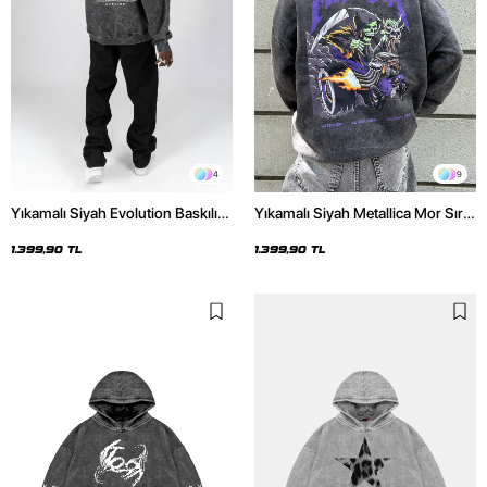
4
9
Yıkamalı Siyah Evolution Baskılı
Yıkamalı Siyah Metallica Mor Sırt
Oversize Unisex Kapüşonlu
Baskılı Oversize Kapüşonlu
Hoodie
Hoodie
1.399,90 TL
1.399,90 TL