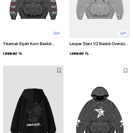
4
4
Yıkamalı Siyah Korn Baskılı
Leopar Starz V2 Baskılı Oversize
Oversize Unisex Hoodie
Unisex Premium Yıkamalı Beyaz
Hoodie
1.399,90 TL
1.399,90 TL