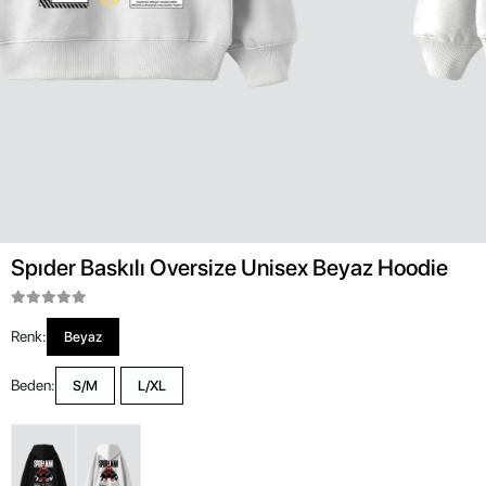
Spıder Baskılı Oversize Unisex Beyaz Hoodie
Renk:
Beyaz
Beden:
S/M
L/XL