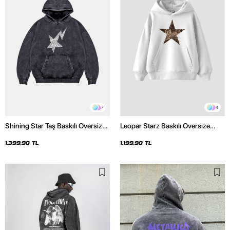
7
4
Shining Star Taş Baskılı Oversize
Leopar Starz Baskılı Oversize
Unisex Premium Yıkamalı Siyah
Unisex Premium Beyaz Hoodie
Hoodie
1.399,90 TL
1.199,90 TL