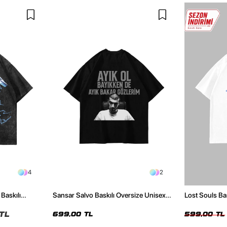
4
2
Baskılı
Sansar Salvo Baskılı Oversize Unisex
Lost Souls Ba
nisex Tshirt
Siyah Tshirt
Oversize Tshir
TL
699,00 TL
599,00 TL