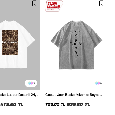
6
4
kılı Leopar Desenli 24/1
Cactus Jack Baskılı Yıkamalı Beyaz
ex Beyaz Tshirt
Unisex Oversize Tshirt
479,20 TL
639,20 TL
799,00 TL