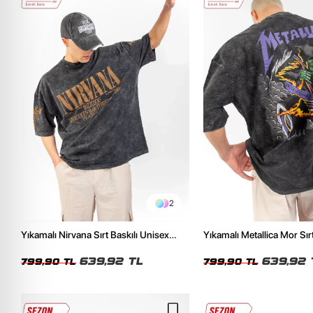
2
Yıkamalı Nirvana Sırt Baskılı Unisex
Yıkamalı Metallica Mor Sırt
Oversize Tshirt
Unisex Oversize Tshirt
639,92 TL
639,92 
799,90 TL
799,90 TL