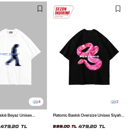
4
2
skılı Beyaz Unisex
Platonic Baskılı Oversize Unisex Siyah
t
Tshirt
479,20 TL
479,20 TL
599,00 TL