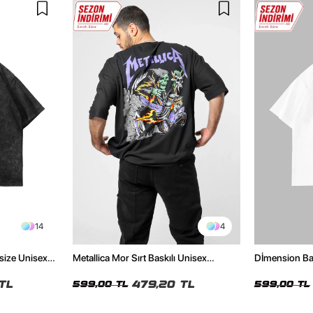
14
4
size Unisex
Metallica Mor Sırt Baskılı Unisex
Dİmension Bas
Oversize Siyah Tshirt
Oversize Unis
TL
479,20 TL
599,00 TL
599,00 TL