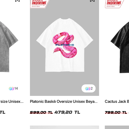
14
2
rsize Unisex
Platonic Baskılı Oversize Unisex Beyaz
Cactus Jack B
Tshirt
Unisex Oversi
TL
479,20 TL
599,00 TL
799,00 TL