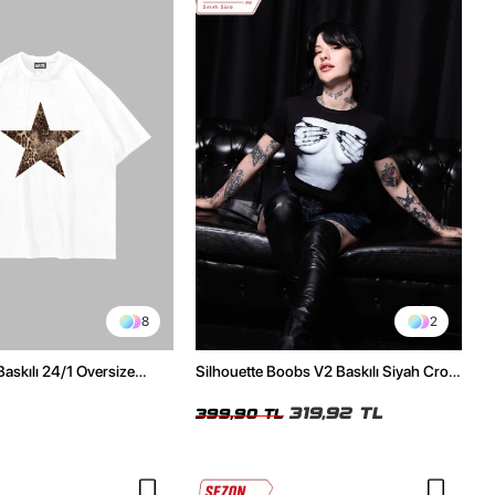
8
2
Baskılı 24/1 Oversize
Silhouette Boobs V2 Baskılı Siyah Crop
Tshirt
Top
319,92 TL
399,90 TL