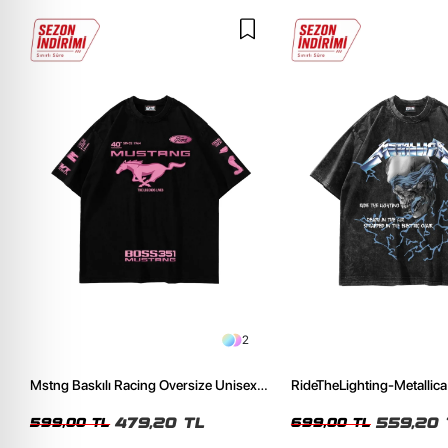
2
Mstng Baskılı Racing Oversize Unisex
RideTheLighting-Metallica 
Siyah Tshirt
Oversize Yıkamalı Siyah U
479,20 TL
559,20 
599,00 TL
699,00 TL