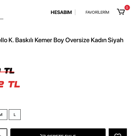
0
HESABIM
FAVORİLERİM
llo K. Baskılı Kemer Boy Oversize Kadın Siyah
 TL
2 TL
M
L