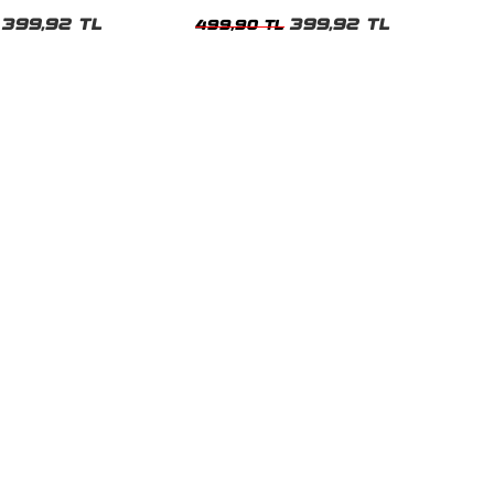
Kadın Tshirt
399,92 TL
399,92 TL
499,90 TL