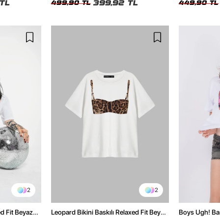
TL
399,92 TL
499,90 TL
449,90 TL
2
2
ed Fit Beyaz
Leopard Bikini Baskılı Relaxed Fit Beyaz
Boys Ugh! Bas