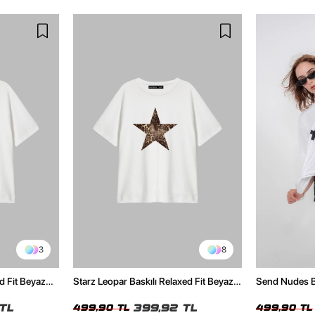
3
8
d Fit Beyaz
Starz Leopar Baskılı Relaxed Fit Beyaz
Send Nudes Ba
Kadın Tshirt
Kadın Tshirt
TL
399,92 TL
499,90 TL
499,90 TL