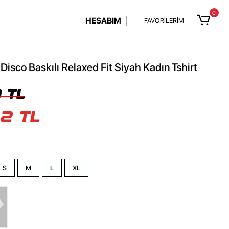
0
HESABIM
FAVORİLERİM
Disco Baskılı Relaxed Fit Siyah Kadın Tshirt
 TL
2 TL
S
M
L
XL