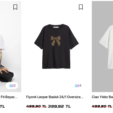
2
4
 Fit Beyaz
Fiyonk Leopar Baskılı 24/1 Oversize
Ciao Yıldız Ba
Relaxed Fit Siyah Kadın Tshirt
Kadın Tshirt
TL
399,92 TL
499,90 TL
499,90 TL