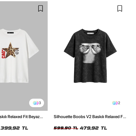
3
2
skılı Relaxed Fit Beyaz
Silhouette Boobs V2 Baskılı Relaxed Fit
Yıkamalı Siyah Kadın Tshirt
399,92 TL
479,92 TL
599,90 TL