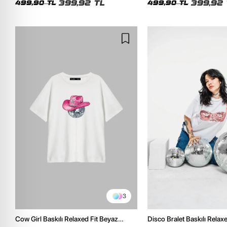
399,92 TL
399,92 
499,90 TL
499,90 TL
3
Cow Girl Baskılı Relaxed Fit Beyaz
Disco Bralet Baskılı Relax