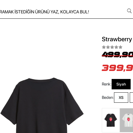
Strawberry 
499,90
399,9
Renk:
Siyah
Beden:
XS