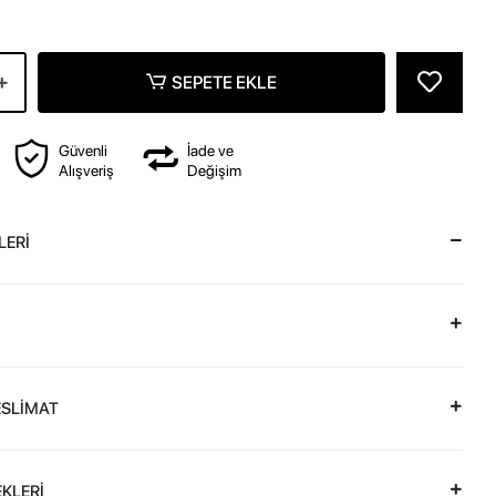
z
SEPETE EKLE
Güvenli
İade ve
Alışveriş
Değişim
LERİ
ESLİMAT
KLERİ