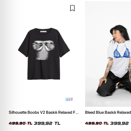
2
Silhouette Boobs V2 Baskılı Relaxed Fit
Bleed Blue Baskılı Relaxed
Siyah Kadın Tshirt
Kadın Tshirt
399,92 TL
399,92 
499,90 TL
499,90 TL