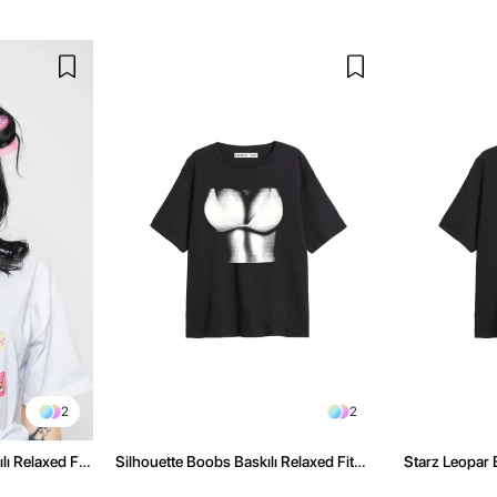
2
2
ı Relaxed Fit
Silhouette Boobs Baskılı Relaxed Fit
Starz Leopar B
Siyah Kadın Tshirt
Kadın Tshirt