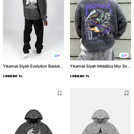
4
9
Yıkamalı Siyah Evolution Baskılı
Yıkamalı Siyah Metallica Mor Sırt
Oversize Unisex Kapüşonlu
Baskılı Oversize Kapüşonlu
Hoodie
Hoodie
1.399,90 TL
1.399,90 TL