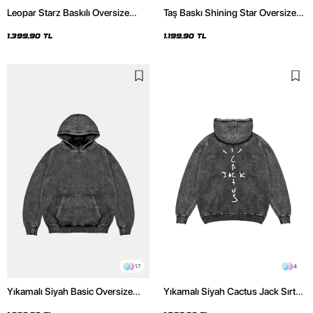
Leopar Starz Baskılı Oversize
Taş Baskı Shining Star Oversize
Unisex Premium Yıkamalı Siyah
Unisex Premium Siyah Hoodie
Hoodie
1.399,90 TL
1.199,90 TL
17
4
Yıkamalı Siyah Basic Oversize
Yıkamalı Siyah Cactus Jack Sırt
Unisex Hoodie
Baskılı Oversize Unisex Hoodie