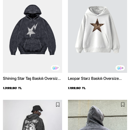
7
4
Shining Star Taş Baskılı Oversize
Leopar Starz Baskılı Oversize
Unisex Premium Yıkamalı Siyah
Unisex Premium Beyaz Hoodie
Hoodie
1.399,90 TL
1.199,90 TL