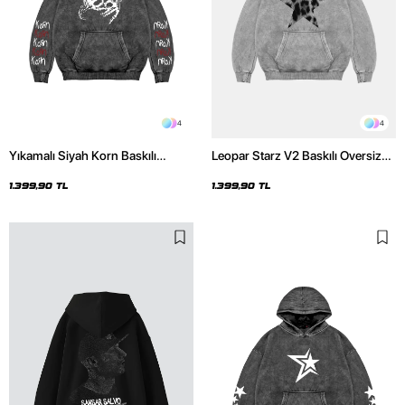
4
4
Yıkamalı Siyah Korn Baskılı
Leopar Starz V2 Baskılı Oversize
Oversize Unisex Hoodie
Unisex Premium Yıkamalı Beyaz
Hoodie
1.399,90 TL
1.399,90 TL