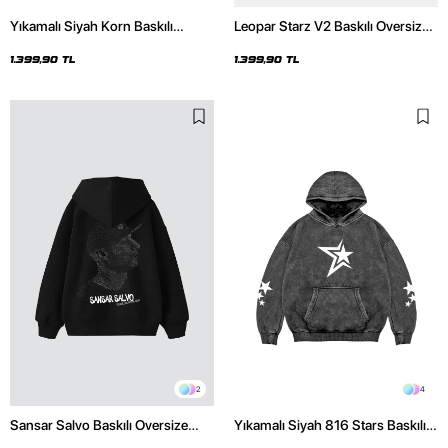
Yıkamalı Siyah Korn Baskılı
Leopar Starz V2 Baskılı Oversize
Oversize Unisex Hoodie
Unisex Premium Yıkamalı Beyaz
Hoodie
1.399,90 TL
1.399,90 TL
2
4
Sansar Salvo Baskılı Oversize
Yıkamalı Siyah 816 Stars Baskılı
Unisex Siyah Hoodie
Oversize Unisex Hoodie