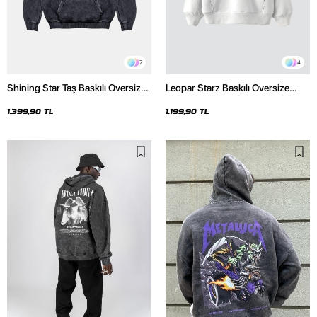
7
4
Shining Star Taş Baskılı Oversize
Leopar Starz Baskılı Oversize
Unisex Premium Yıkamalı Siyah
Unisex Premium Beyaz Hoodie
Hoodie
1.399,90 TL
1.199,90 TL