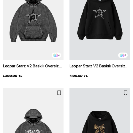
4
4
Leopar Starz V2 Baskılı Oversize
Leopar Starz V2 Baskılı Oversize
Unisex Premium Yıkamalı Siyah
Unisex Premium Siyah Hoodie
Hoodie
1.399,90 TL
1.199,90 TL