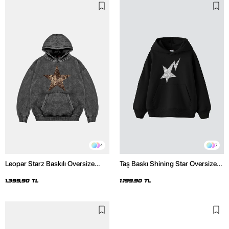
4
7
Leopar Starz Baskılı Oversize
Taş Baskı Shining Star Oversize
Unisex Premium Yıkamalı Siyah
Unisex Premium Siyah Hoodie
Hoodie
1.399,90 TL
1.199,90 TL