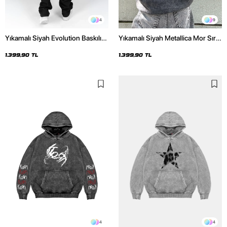
4
9
Yıkamalı Siyah Evolution Baskılı
Yıkamalı Siyah Metallica Mor Sırt
Oversize Unisex Kapüşonlu
Baskılı Oversize Kapüşonlu
Hoodie
Hoodie
1.399,90 TL
1.399,90 TL
4
4