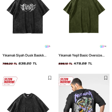
5
14
Yıkamalı Siyah Dusk Baskılı
Yıkamalı Yeşil Basic Oversize
Oversize Unisex Tshirt
Unisex Tshirt
639,20 TL
479,28 TL
799,00 TL
599,10 TL