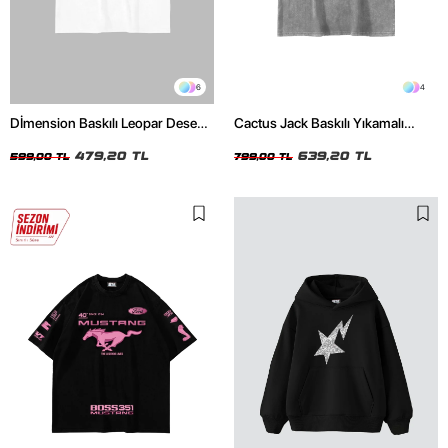
6
4
Dİmension Baskılı Leopar Desenli
Cactus Jack Baskılı Yıkamalı
24/1 Oversize Unisex Beyaz
Beyaz Unisex Oversize Tshirt
Tshirt
479,20 TL
639,20 TL
599,00 TL
799,00 TL