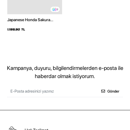
2
Japanese Honda Sakura
Baskılı Oversize Unisex Beyaz
Hoodie
1.199,90 TL
Kampanya, duyuru, bilgilendirmelerden e-posta ile
haberdar olmak istiyorum.
Gönder