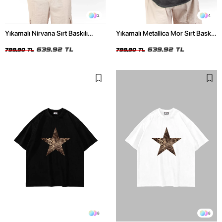
2
4
Yıkamalı Nirvana Sırt Baskılı
Yıkamalı Metallica Mor Sırt Baskılı
Unisex Oversize Tshirt
Siyah Unisex Oversize Tshirt
639,92 TL
639,92 TL
799,90 TL
799,90 TL
8
8