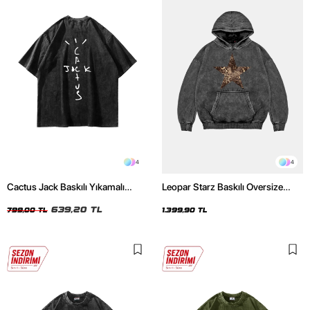
4
4
Cactus Jack Baskılı Yıkamalı
Leopar Starz Baskılı Oversize
Siyah Unisex Oversize Tshirt
Unisex Premium Yıkamalı Siyah
639,20 TL
Hoodie
799,00 TL
1.399,90 TL