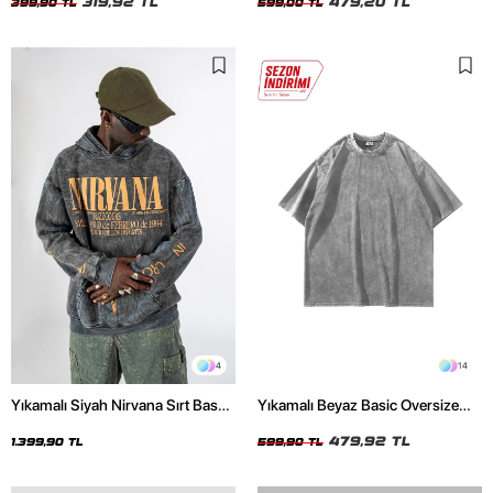
319,92 TL
479,20 TL
399,90 TL
599,00 TL
4
14
Yıkamalı Siyah Nirvana Sırt Baskılı
Yıkamalı Beyaz Basic Oversize
Unisex Oversize Hoodie
Unisex Tshirt
479,92 TL
1.399,90 TL
599,90 TL