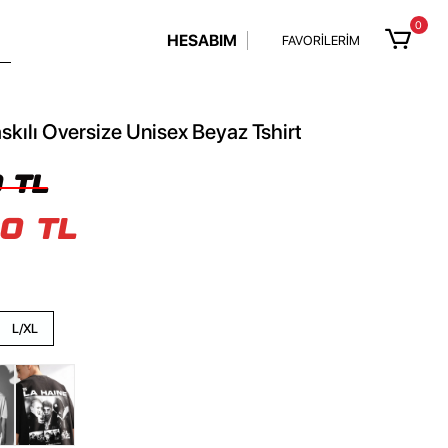
0
HESABIM
FAVORİLERİM
skılı Oversize Unisex Beyaz Tshirt
 TL
0 TL
L/XL