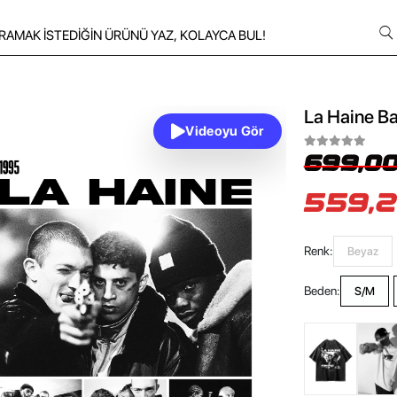
La Haine Ba
Videoyu Gör
699,00
559,2
Renk:
Beyaz
Beden:
S/M