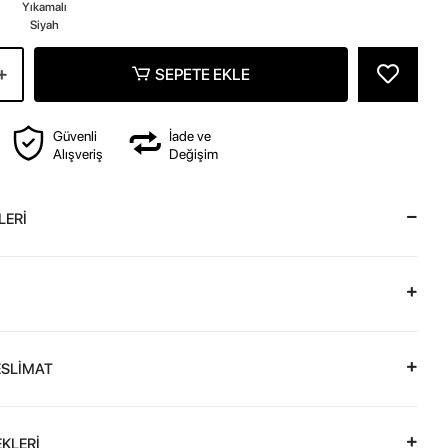
z
Yıkamalı
Siyah
SEPETE EKLE
Güvenli
İade ve
Alışveriş
Değişim
LERİ
ESLİMAT
KLERİ