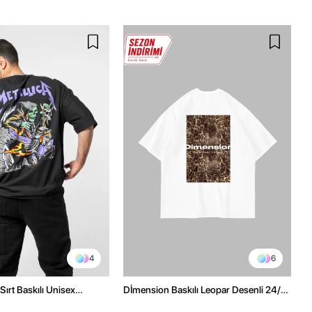
4
6
Sırt Baskılı Unisex
Dİmension Baskılı Leopar Desenli 24/1
h Tshirt
Oversize Unisex Beyaz Tshirt