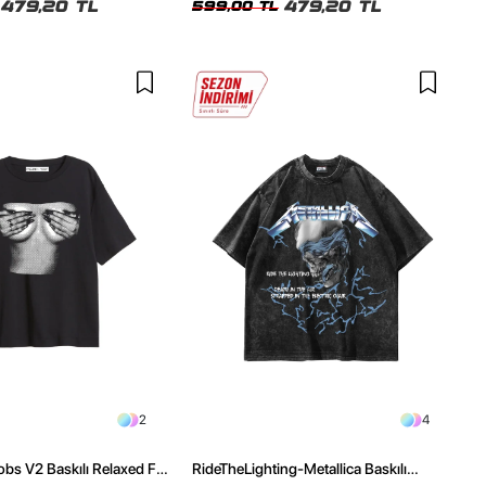
479,20 TL
479,20 TL
599,00 TL
2
4
obs V2 Baskılı Relaxed Fit
RideTheLighting-Metallica Baskılı