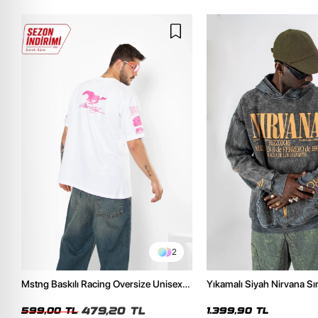
2
Mstng Baskılı Racing Oversize Unisex
Yıkamalı Siyah Nirvana Sır
Beyaz Tshirt
Unisex Oversize Hoodie
479,20 TL
599,00 TL
1.399,90 TL