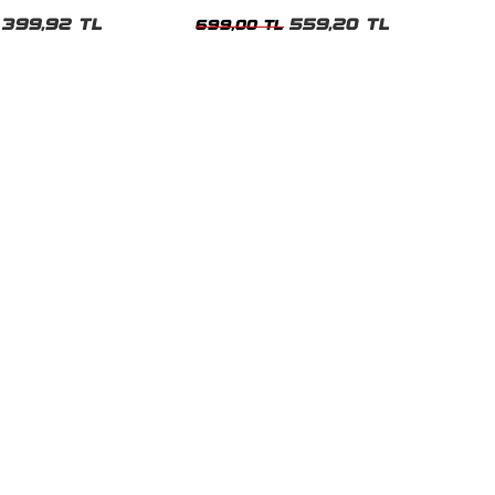
shirt
Oversize Yıkamalı Siyah Unisex Tshirt
399,92 TL
559,20 TL
699,00 TL