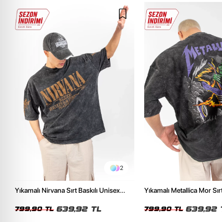
2
Yıkamalı Nirvana Sırt Baskılı Unisex
Yıkamalı Metallica Mor Sırt
Oversize Tshirt
Unisex Oversize Tshirt
639,92 TL
639,92 
799,90 TL
799,90 TL