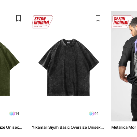
14
14
size Unisex
Yıkamalı Siyah Basic Oversize Unisex
Metallica Mor 
Tshirt
Oversize Siya