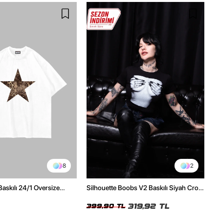
8
2
Baskılı 24/1 Oversize
Silhouette Boobs V2 Baskılı Siyah Crop
Tshirt
Top
319,92 TL
399,90 TL