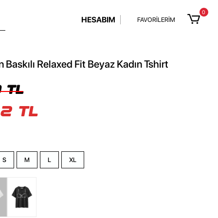
0
HESABIM
FAVORİLERİM
 Baskılı Relaxed Fit Beyaz Kadın Tshirt
 TL
2 TL
S
M
L
XL