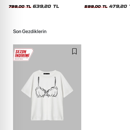
Unisex Oversize Tshirt
Siyah Tshirt
639,20 TL
479,20 
799,00 TL
599,00 TL
Son Gezdiklerin