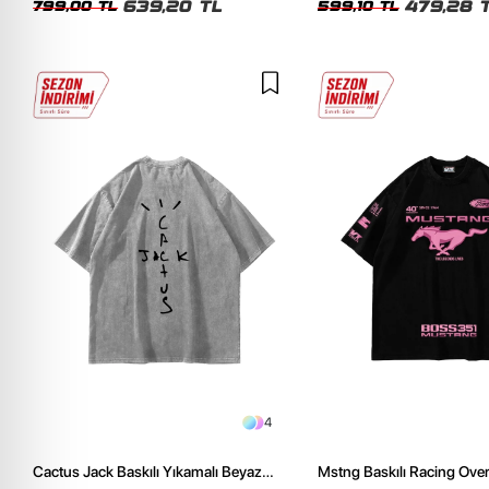
639,20 TL
479,28 
799,00 TL
599,10 TL
4
Cactus Jack Baskılı Yıkamalı Beyaz
Mstng Baskılı Racing Ove