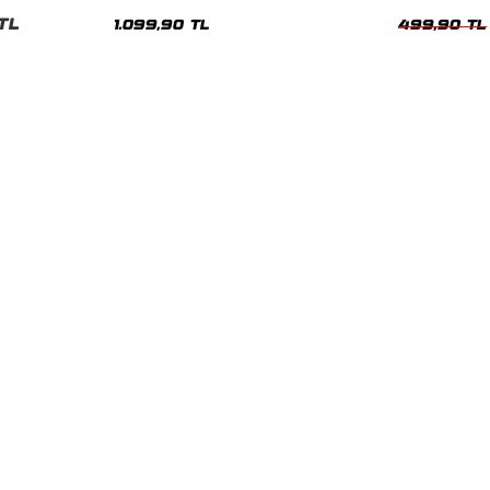
Hoodie
Siyah Kadın T
TL
1.099,90 TL
499,90 TL