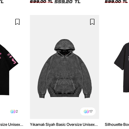
TL
559,20 TL
699,00 TL
599,00 TL
2
17
rsize Unisex
Yıkamalı Siyah Basic Oversize Unisex
Silhouette Bo