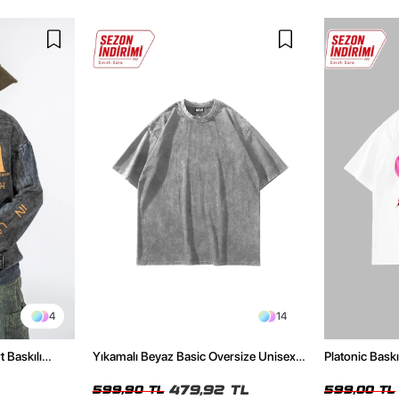
4
14
t Baskılı
Yıkamalı Beyaz Basic Oversize Unisex
Platonic Bask
Tshirt
Tshirt
479,92 TL
599,90 TL
599,00 TL