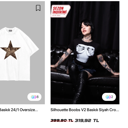
8
2
Baskılı 24/1 Oversize
Silhouette Boobs V2 Baskılı Siyah Crop
Tshirt
Top
319,92 TL
399,90 TL