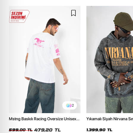
2
Mstng Baskılı Racing Oversize Unisex
Yıkamalı Siyah Nirvana Sır
Beyaz Tshirt
Unisex Oversize Hoodie
479,20 TL
599,00 TL
1.399,90 TL