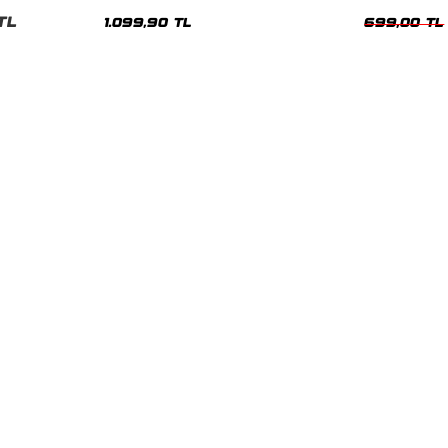
Hoodie
Oversize Yıka
TL
1.099,90 TL
699,00 TL