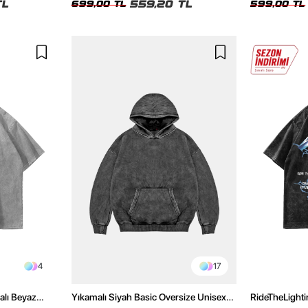
TL
559,20 TL
699,00 TL
599,00 TL
4
17
alı Beyaz
Yıkamalı Siyah Basic Oversize Unisex
RideTheLighti