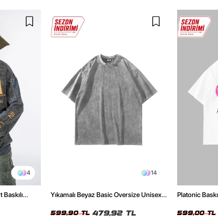
4
14
t Baskılı
Yıkamalı Beyaz Basic Oversize Unisex
Platonic Bask
Tshirt
Tshirt
479,92 TL
599,90 TL
599,00 TL