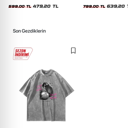
Siyah Tshirt
Unisex Oversize Tshirt
479,20 TL
639,20 
599,00 TL
799,00 TL
Son Gezdiklerin