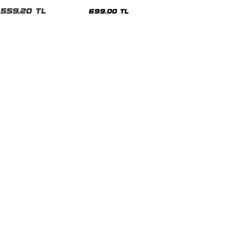
malı Siyah Unisex Tshirt
Siyah Tshirt
559,20 TL
699,00 TL