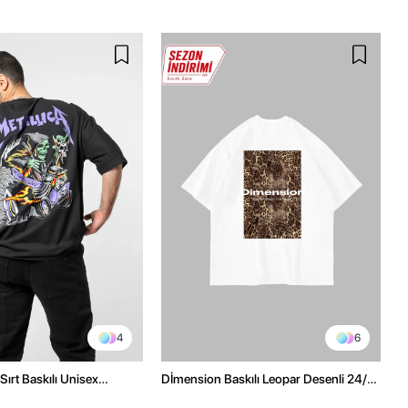
4
6
Sırt Baskılı Unisex
Dİmension Baskılı Leopar Desenli 24/1
h Tshirt
Oversize Unisex Beyaz Tshirt