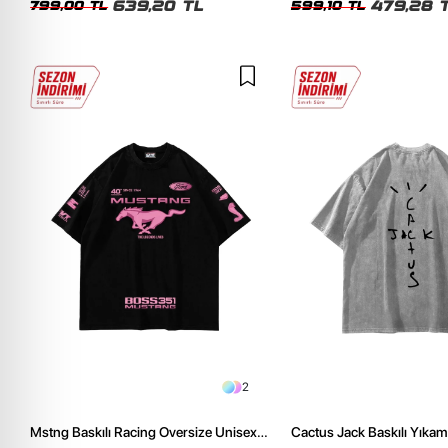
639,20 TL
479,28 
799,00 TL
599,10 TL
2
Mstng Baskılı Racing Oversize Unisex
Cactus Jack Baskılı Yıkam