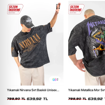
2
Yıkamalı Nirvana Sırt Baskılı Unisex
Yıkamalı Metallica Mor Sırt
Oversize Tshirt
Unisex Oversize Tshirt
639,92 TL
639,92 
799,90 TL
799,90 TL