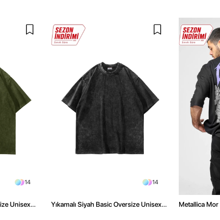
14
14
size Unisex
Yıkamalı Siyah Basic Oversize Unisex
Metallica Mor 
Tshirt
Oversize Siya