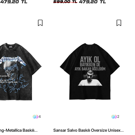
479,20 TL
479,20 TL
599,00 TL
4
2
ng-Metallica Baskılı
Sansar Salvo Baskılı Oversize Unisex