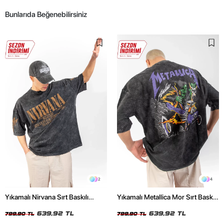
Bunlarıda Beğenebilirsiniz
2
4
Yıkamalı Nirvana Sırt Baskılı
Yıkamalı Metallica Mor Sırt Baskılı
Unisex Oversize Tshirt
Siyah Unisex Oversize Tshirt
639,92 TL
639,92 TL
799,90 TL
799,90 TL