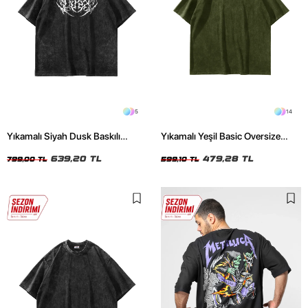
5
14
Yıkamalı Siyah Dusk Baskılı
Yıkamalı Yeşil Basic Oversize
Oversize Unisex Tshirt
Unisex Tshirt
639,20 TL
479,28 TL
799,00 TL
599,10 TL