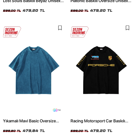
Lost Souls Baskılı Beyaz Unisex
Platonic Baskılı Oversize Unisex
Oversize Tshirt
Siyah Tshirt
479,20 TL
479,20 TL
599,00 TL
599,00 TL
14
Yıkamalı Mavi Basic Oversize
Racing Motorsport Car Baskılı
Unisex Tshirt
Oversize Unisex Siyah Tshirt
479,84 TL
479,20 TL
599,80 TL
599,00 TL