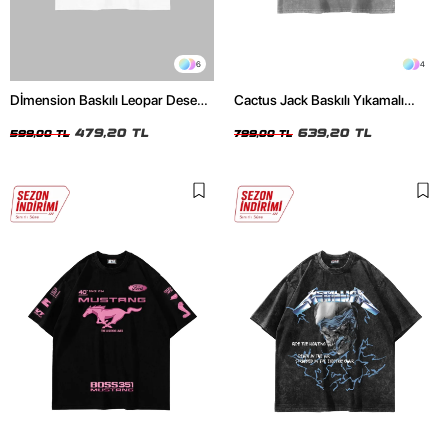
6
4
Dİmension Baskılı Leopar Desenli
Cactus Jack Baskılı Yıkamalı
24/1 Oversize Unisex Beyaz
Beyaz Unisex Oversize Tshirt
Tshirt
479,20 TL
639,20 TL
599,00 TL
799,00 TL