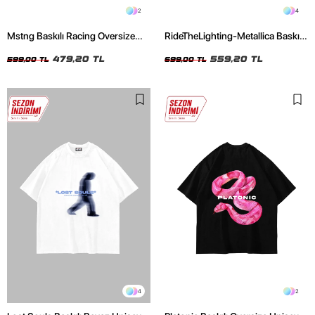
2
4
Mstng Baskılı Racing Oversize
RideTheLighting-Metallica Baskılı
Unisex Siyah Tshirt
Oversize Yıkamalı Siyah Unisex
479,20 TL
Tshirt
559,20 TL
599,00 TL
699,00 TL
4
2