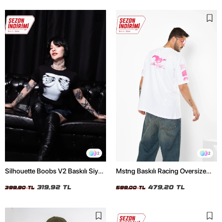
2
2
Silhouette Boobs V2 Baskılı Siyah
Mstng Baskılı Racing Oversize
Crop Top
Unisex Beyaz Tshirt
319,92 TL
479,20 TL
399,90 TL
599,00 TL