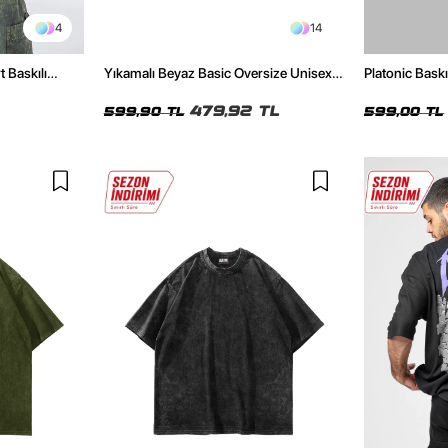
4
14
t Baskılı
Yıkamalı Beyaz Basic Oversize Unisex
Platonic Bask
Tshirt
Tshirt
479,92 TL
599,90 TL
599,00 TL