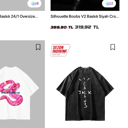
8
2
Baskılı 24/1 Oversize
Silhouette Boobs V2 Baskılı Siyah Crop
Tshirt
Top
319,92 TL
399,90 TL