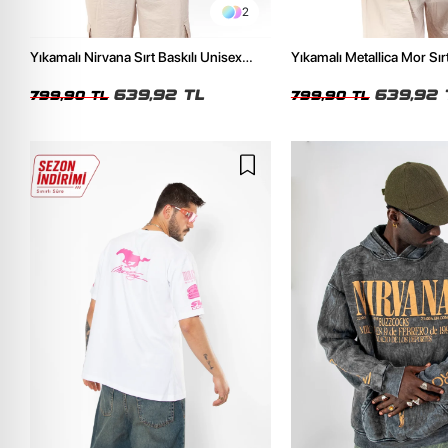
2
Yıkamalı Nirvana Sırt Baskılı Unisex
Yıkamalı Metallica Mor Sırt
Oversize Tshirt
Unisex Oversize Tshirt
639,92 TL
639,92 
799,90 TL
799,90 TL