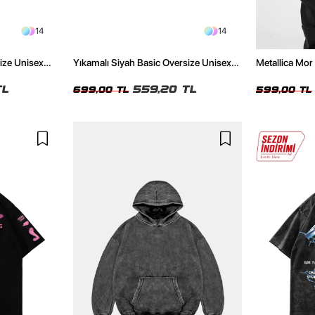
14
14
size Unisex
Yıkamalı Siyah Basic Oversize Unisex
Metallica Mor 
Tshirt
Oversize Siya
TL
559,20 TL
699,00 TL
599,00 TL