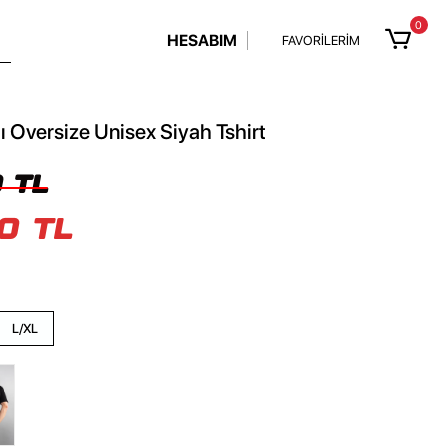
0
HESABIM
FAVORİLERİM
ı Oversize Unisex Siyah Tshirt
 TL
0 TL
L/XL