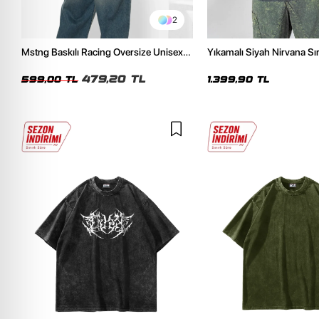
2
Mstng Baskılı Racing Oversize Unisex
Yıkamalı Siyah Nirvana Sır
Beyaz Tshirt
Unisex Oversize Hoodie
479,20 TL
599,00 TL
1.399,90 TL