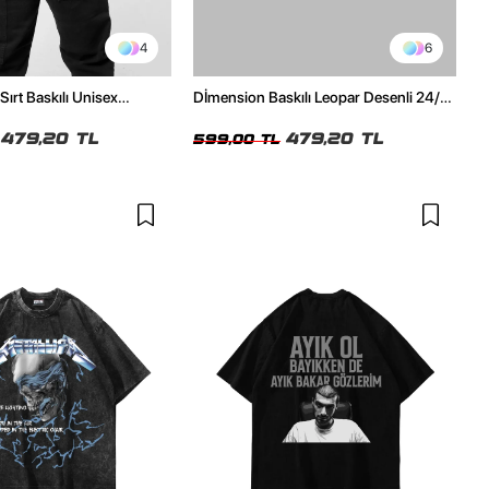
4
6
Sırt Baskılı Unisex
Dİmension Baskılı Leopar Desenli 24/1
h Tshirt
Oversize Unisex Beyaz Tshirt
479,20 TL
479,20 TL
599,00 TL