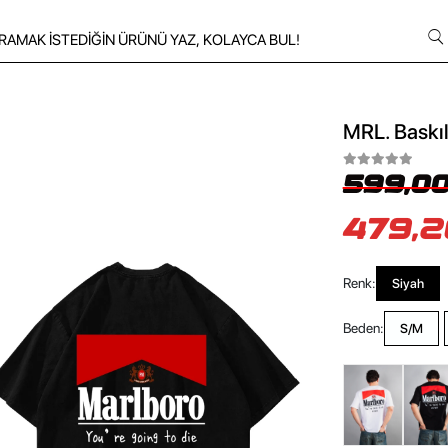
MRL. Baskıl
599,00
479,2
Renk:
Siyah
Beden:
S/M