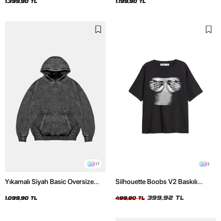
Hoodie
1.399,90 TL
1.199,90 TL
17
2
Yıkamalı Siyah Basic Oversize
Silhouette Boobs V2 Baskılı
Unisex Hoodie
Relaxed Fit Siyah Kadın Tshirt
399,92 TL
1.099,90 TL
499,90 TL