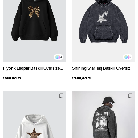
4
7
Fiyonk Leopar Baskılı Oversize
Shining Star Taş Baskılı Oversize
Unisex Premium Siyah Hoodie
Unisex Premium Yıkamalı Siyah
Hoodie
1.199,90 TL
1.399,90 TL