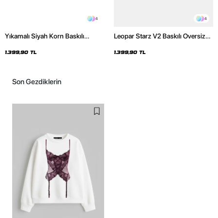
4
4
Yıkamalı Siyah Korn Baskılı
Leopar Starz V2 Baskılı Oversize
Oversize Unisex Hoodie
Unisex Premium Yıkamalı Beyaz
Hoodie
1.399,90 TL
1.399,90 TL
Son Gezdiklerin