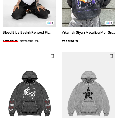
2
9
Bleed Blue Baskılı Relaxed Fit
Yıkamalı Siyah Metallica Mor Sırt
Beyaz Kadın Tshirt
Baskılı Oversize Kapüşonlu
399,92 TL
Hoodie
499,90 TL
1.399,90 TL