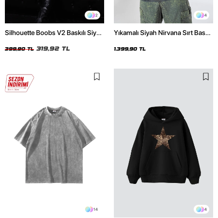
2
4
Silhouette Boobs V2 Baskılı Siyah
Yıkamalı Siyah Nirvana Sırt Baskılı
Crop Top
Unisex Oversize Hoodie
319,92 TL
399,90 TL
1.399,90 TL
14
4