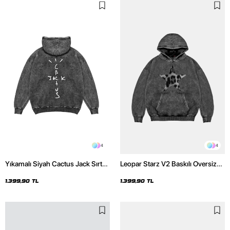
4
4
Yıkamalı Siyah Cactus Jack Sırt
Leopar Starz V2 Baskılı Oversize
Baskılı Oversize Unisex Hoodie
Unisex Premium Yıkamalı Siyah
Hoodie
1.399,90 TL
1.399,90 TL