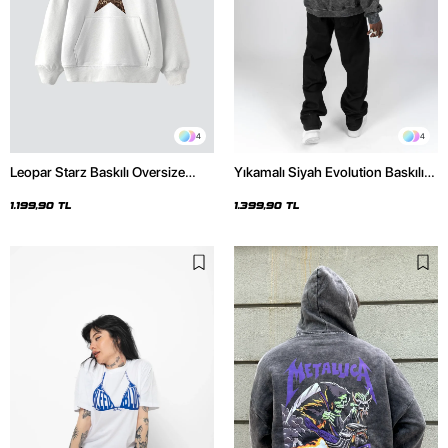
4
4
Leopar Starz Baskılı Oversize
Yıkamalı Siyah Evolution Baskılı
Unisex Premium Beyaz Hoodie
Oversize Unisex Kapüşonlu
Hoodie
1.199,90 TL
1.399,90 TL