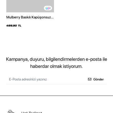
2
Mulberry Baskılı Kapüşonsuz
Relaxed Fit Kadın Beyaz
Sweatshirt
499,90 TL
Kampanya, duyuru, bilgilendirmelerden e-posta ile
haberdar olmak istiyorum.
Gönder