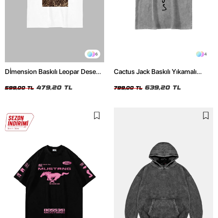
6
4
Dİmension Baskılı Leopar Desenli
Cactus Jack Baskılı Yıkamalı
24/1 Oversize Unisex Beyaz
Beyaz Unisex Oversize Tshirt
Tshirt
479,20 TL
639,20 TL
599,00 TL
799,00 TL