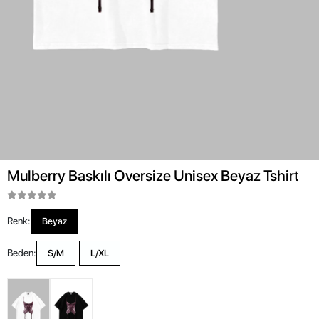
Mulberry Baskılı Oversize Unisex Beyaz Tshirt
Renk:
Beyaz
Beden:
S/M
L/XL