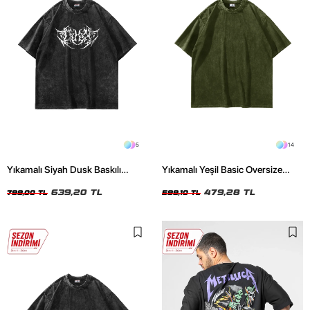
5
14
Yıkamalı Siyah Dusk Baskılı
Yıkamalı Yeşil Basic Oversize
Oversize Unisex Tshirt
Unisex Tshirt
639,20 TL
479,28 TL
799,00 TL
599,10 TL