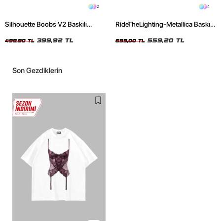
2
4
Silhouette Boobs V2 Baskılı
RideTheLighting-Metallica Baskılı
Relaxed Fit Siyah Kadın Tshirt
Oversize Yıkamalı Siyah Unisex
399,92 TL
Tshirt
559,20 TL
499,90 TL
699,00 TL
Son Gezdiklerin