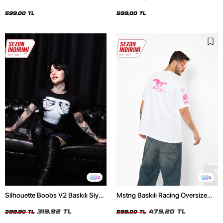
Oversize Unisex Siyah Tshirt
Oversize Unisex Beyaz Tshirt
599,00 TL
599,00 TL
2
2
Silhouette Boobs V2 Baskılı Siyah
Mstng Baskılı Racing Oversize
Crop Top
Unisex Beyaz Tshirt
319,92 TL
479,20 TL
399,90 TL
599,00 TL