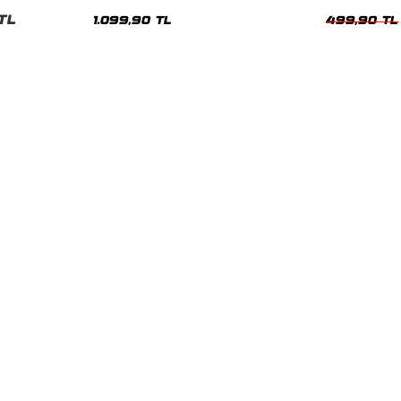
Hoodie
Siyah Kadın T
TL
1.099,90 TL
499,90 TL