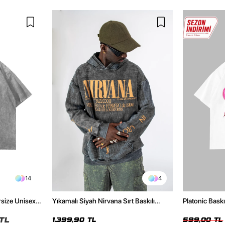
14
4
rsize Unisex
Yıkamalı Siyah Nirvana Sırt Baskılı
Platonic Bask
Unisex Oversize Hoodie
Tshirt
TL
1.399,90 TL
599,00 TL