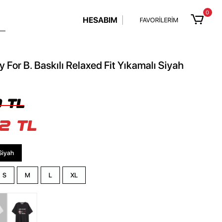
0
HESABIM
FAVORİLERİM
For B. Baskılı Relaxed Fit Yıkamalı Siyah
t
 TL
2 TL
Siyah
S
M
L
XL