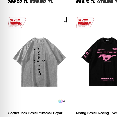
639,20 TL
479,28 
799,00 TL
599,10 TL
4
Cactus Jack Baskılı Yıkamalı Beyaz
Mstng Baskılı Racing Ove