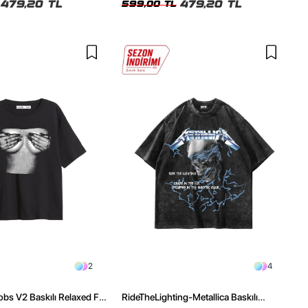
479,20 TL
479,20 TL
599,00 TL
2
4
obs V2 Baskılı Relaxed Fit
RideTheLighting-Metallica Baskılı