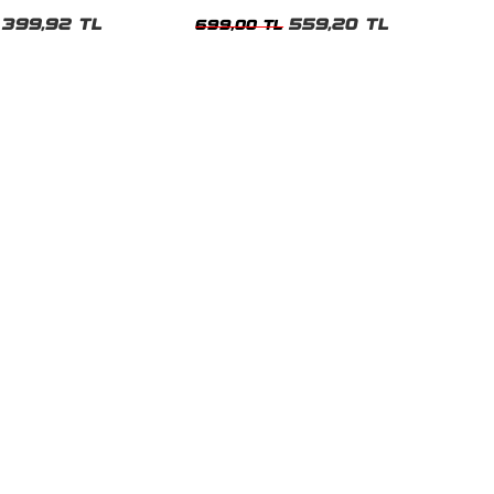
shirt
Oversize Yıkamalı Siyah Unisex Tshirt
399,92 TL
559,20 TL
699,00 TL