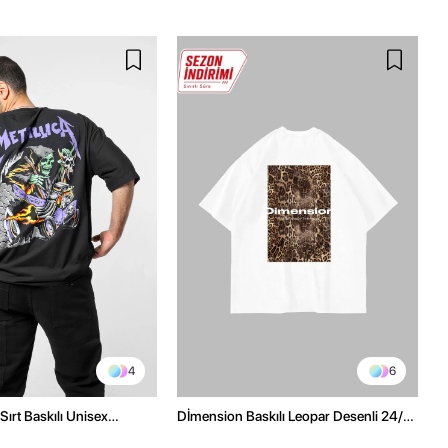
4
6
Sırt Baskılı Unisex
Dİmension Baskılı Leopar Desenli 24/1
h Tshirt
Oversize Unisex Beyaz Tshirt