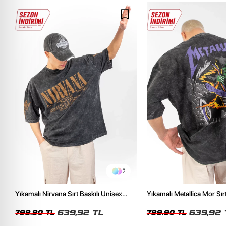
2
Yıkamalı Nirvana Sırt Baskılı Unisex
Yıkamalı Metallica Mor Sırt
Oversize Tshirt
Unisex Oversize Tshirt
639,92 TL
639,92 
799,90 TL
799,90 TL