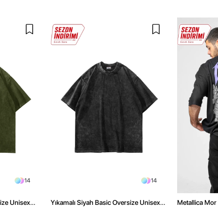
14
14
size Unisex
Yıkamalı Siyah Basic Oversize Unisex
Metallica Mor 
Tshirt
Oversize Siya