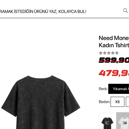
Need Money 
Kadın Tshir
599,90
479,9
Renk:
Yıkamalı 
Beden:
XS