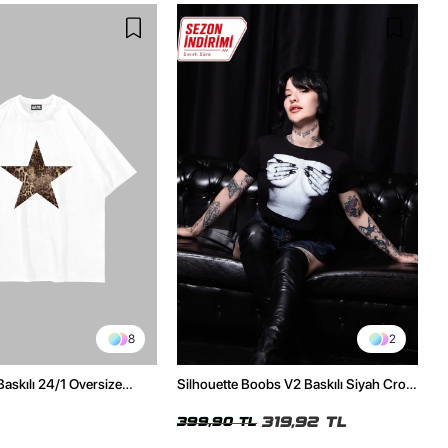
8
2
Baskılı 24/1 Oversize
Silhouette Boobs V2 Baskılı Siyah Crop
Tshirt
Top
319,92 TL
399,90 TL