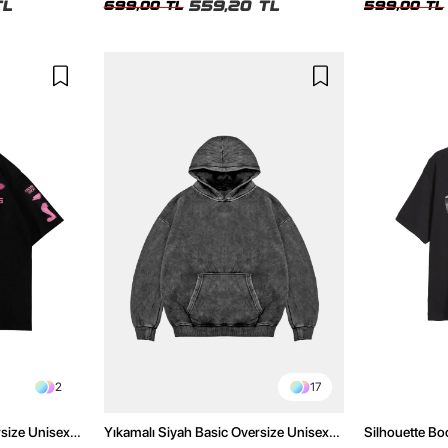
TL
559,20 TL
699,00 TL
599,00 TL
2
17
rsize Unisex
Yıkamalı Siyah Basic Oversize Unisex
Silhouette Bo