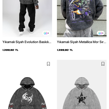
4
9
Yıkamalı Siyah Evolution Baskılı
Yıkamalı Siyah Metallica Mor Sırt
Oversize Unisex Kapüşonlu
Baskılı Oversize Kapüşonlu
Hoodie
Hoodie
1.399,90 TL
1.399,90 TL