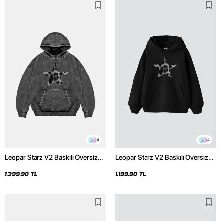
4
4
Leopar Starz V2 Baskılı Oversize
Leopar Starz V2 Baskılı Oversize
Unisex Premium Yıkamalı Siyah
Unisex Premium Siyah Hoodie
Hoodie
1.399,90 TL
1.199,90 TL