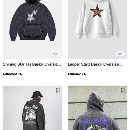
7
4
Shining Star Taş Baskılı Oversize
Leopar Starz Baskılı Oversize
Unisex Premium Yıkamalı Siyah
Unisex Premium Beyaz Hoodie
Hoodie
1.399,90 TL
1.199,90 TL