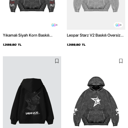
4
4
Yıkamalı Siyah Korn Baskılı
Leopar Starz V2 Baskılı Oversize
Oversize Unisex Hoodie
Unisex Premium Yıkamalı Beyaz
Hoodie
1.399,90 TL
1.399,90 TL