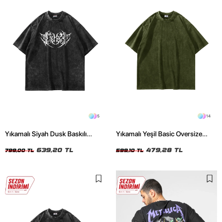
5
14
Yıkamalı Siyah Dusk Baskılı
Yıkamalı Yeşil Basic Oversize
Oversize Unisex Tshirt
Unisex Tshirt
639,20 TL
479,28 TL
799,00 TL
599,10 TL