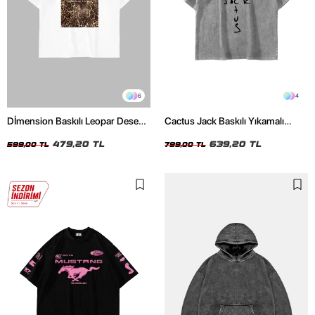
6
4
Dİmension Baskılı Leopar Desenli
Cactus Jack Baskılı Yıkamalı
24/1 Oversize Unisex Beyaz
Beyaz Unisex Oversize Tshirt
Tshirt
479,20 TL
639,20 TL
599,00 TL
799,00 TL