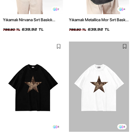
2
4
Yıkamalı Nirvana Sırt Baskılı
Yıkamalı Metallica Mor Sırt Baskılı
Unisex Oversize Tshirt
Siyah Unisex Oversize Tshirt
639,92 TL
639,92 TL
799,90 TL
799,90 TL
8
8