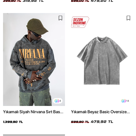
319,92 TL
479,20 TL
399,90 TL
599,00 TL
4
14
Yıkamalı Siyah Nirvana Sırt Baskılı
Yıkamalı Beyaz Basic Oversize
Unisex Oversize Hoodie
Unisex Tshirt
479,92 TL
1.399,90 TL
599,90 TL