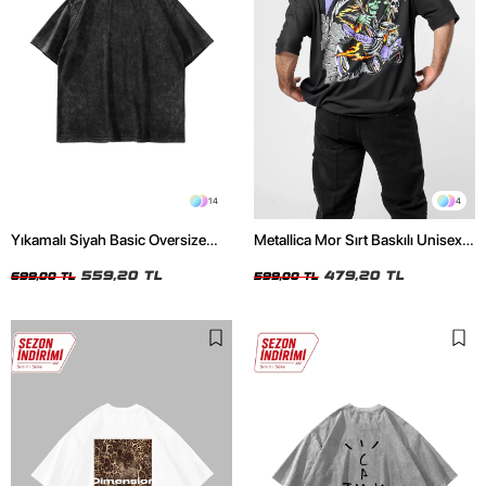
14
4
Yıkamalı Siyah Basic Oversize
Metallica Mor Sırt Baskılı Unisex
Unisex Tshirt
Oversize Siyah Tshirt
559,20 TL
479,20 TL
699,00 TL
599,00 TL