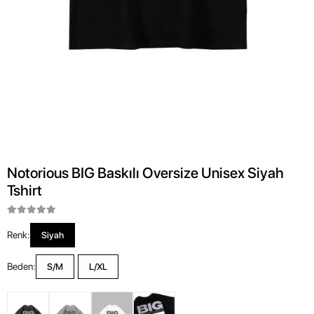
Notorious BIG Baskılı Oversize Unisex Siyah
Tshirt
Renk:
Siyah
Beden:
S/M
L/XL