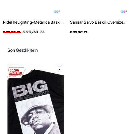
4
2
RideTheLighting-Metallica Baskılı
Sansar Salvo Baskılı Oversize
Oversize Yıkamalı Siyah Unisex
Unisex Siyah Tshirt
Tshirt
559,20 TL
699,00 TL
699,00 TL
Son Gezdiklerin