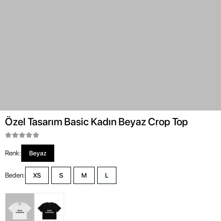
Özel Tasarım Basic Kadın Beyaz Crop Top
Renk:
Beyaz
Beden:
XS
S
M
L