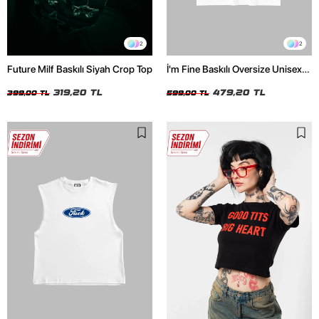
2
2
Future Milf Baskılı Siyah Crop Top
İ'm Fine Baskılı Oversize Unisex
Beyaz Tshirt
319,20 TL
479,20 TL
399,00 TL
599,00 TL