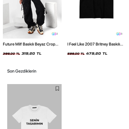
2
3
Future Milf Baskılı Beyaz Crop
I Feel Like 2007 Britney Baskılı
Top
Oversize Unisex Siyah Tshirt
319,20 TL
479,20 TL
399,00 TL
599,00 TL
Son Gezdiklerin