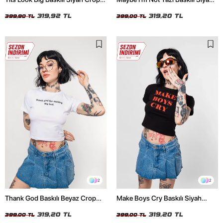
Top
Crop Top
319,92 TL
319,20 TL
399,90 TL
399,00 TL
2
2
Thank God Baskılı Beyaz Crop
Make Boys Cry Baskılı Siyah
Top
Crop Top
319,20 TL
319,20 TL
399,00 TL
399,00 TL