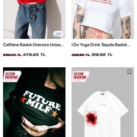
3
Caffeine Baskılı Oversize Unisex
I Do Yoga Drink Tequlia Baskılı
Kırmızı Tshirt
Beyaz Crop Top
479,20 TL
319,92 TL
599,00 TL
399,90 TL