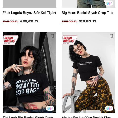
2
F*ck Logolu Beyaz Sıfır Kol Tişört
Big Heart Baskılı Siyah Crop Top
439,20 TL
319,20 TL
549,00 TL
399,00 TL
2
2
Tits Look Big Baskılı Siyah Crop
Maybe I'm Not Yazı Baskılı Siyah