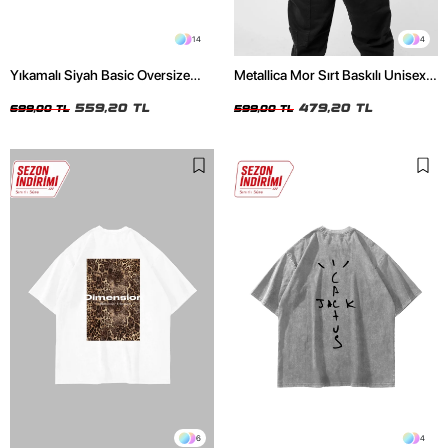
14
4
Yıkamalı Siyah Basic Oversize
Metallica Mor Sırt Baskılı Unisex
Unisex Tshirt
Oversize Siyah Tshirt
559,20 TL
479,20 TL
699,00 TL
599,00 TL
6
4