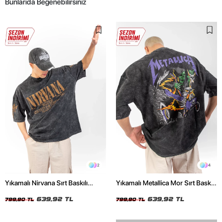
Bunlarıda Beğenebilirsiniz
2
4
Yıkamalı Nirvana Sırt Baskılı
Yıkamalı Metallica Mor Sırt Baskılı
Unisex Oversize Tshirt
Siyah Unisex Oversize Tshirt
639,92 TL
639,92 TL
799,90 TL
799,90 TL