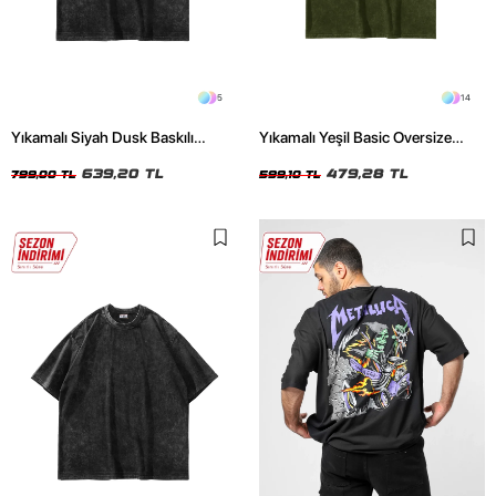
5
14
Yıkamalı Siyah Dusk Baskılı
Yıkamalı Yeşil Basic Oversize
Oversize Unisex Tshirt
Unisex Tshirt
639,20 TL
479,28 TL
799,00 TL
599,10 TL