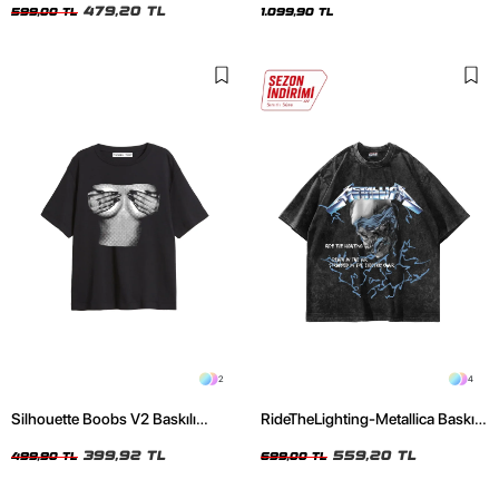
479,20 TL
599,00 TL
1.099,90 TL
2
4
Silhouette Boobs V2 Baskılı
RideTheLighting-Metallica Baskılı
Relaxed Fit Siyah Kadın Tshirt
Oversize Yıkamalı Siyah Unisex
399,92 TL
Tshirt
559,20 TL
499,90 TL
699,00 TL