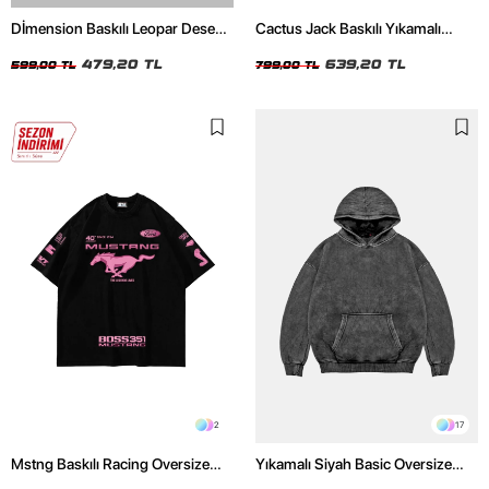
Dİmension Baskılı Leopar Desenli
Cactus Jack Baskılı Yıkamalı
24/1 Oversize Unisex Beyaz
Beyaz Unisex Oversize Tshirt
Tshirt
479,20 TL
639,20 TL
599,00 TL
799,00 TL
2
17
Mstng Baskılı Racing Oversize
Yıkamalı Siyah Basic Oversize
Unisex Siyah Tshirt
Unisex Hoodie