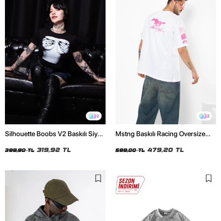
2
2
Silhouette Boobs V2 Baskılı Siyah
Mstng Baskılı Racing Oversize
Crop Top
Unisex Beyaz Tshirt
319,92 TL
479,20 TL
399,90 TL
599,00 TL