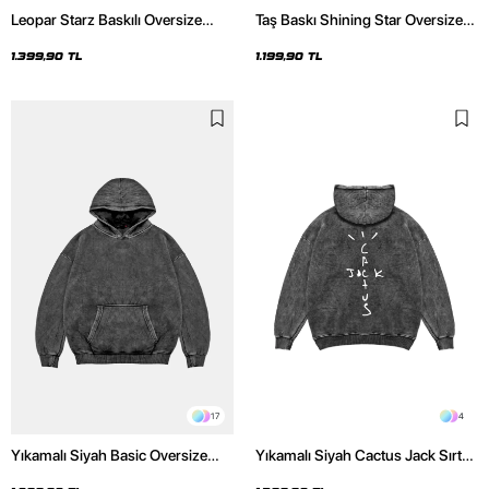
Leopar Starz Baskılı Oversize
Taş Baskı Shining Star Oversize
Unisex Premium Yıkamalı Siyah
Unisex Premium Siyah Hoodie
Hoodie
1.399,90 TL
1.199,90 TL
17
4
Yıkamalı Siyah Basic Oversize
Yıkamalı Siyah Cactus Jack Sırt
Unisex Hoodie
Baskılı Oversize Unisex Hoodie