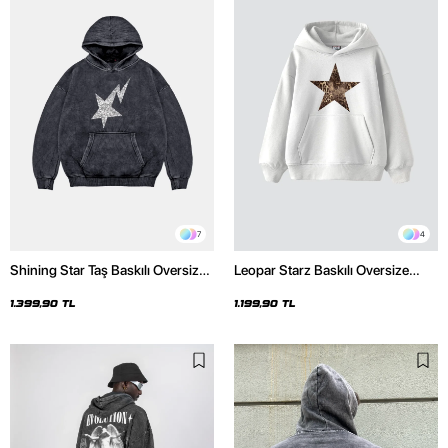
7
4
Shining Star Taş Baskılı Oversize
Leopar Starz Baskılı Oversize
Unisex Premium Yıkamalı Siyah
Unisex Premium Beyaz Hoodie
Hoodie
1.399,90 TL
1.199,90 TL