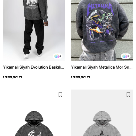
4
9
Yıkamalı Siyah Evolution Baskılı
Yıkamalı Siyah Metallica Mor Sırt
Oversize Unisex Kapüşonlu
Baskılı Oversize Kapüşonlu
Hoodie
Hoodie
1.399,90 TL
1.399,90 TL