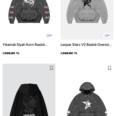
4
4
Yıkamalı Siyah Korn Baskılı
Leopar Starz V2 Baskılı Oversize
Oversize Unisex Hoodie
Unisex Premium Yıkamalı Beyaz
Hoodie
1.399,90 TL
1.399,90 TL