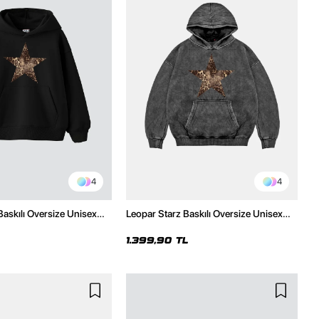
4
4
Baskılı Oversize Unisex
Leopar Starz Baskılı Oversize Unisex
h Hoodie
Premium Yıkamalı Siyah Hoodie
1.399,90 TL