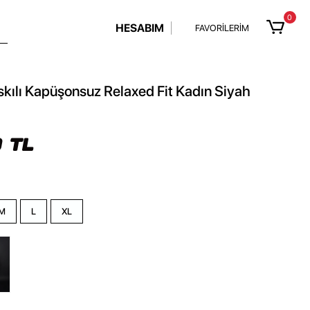
0
HESABIM
FAVORİLERİM
kılı Kapüşonsuz Relaxed Fit Kadın Siyah
 TL
M
L
XL