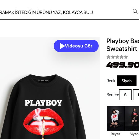
Playboy Bas
Videoyu Gör
Sweatshirt
499,90
Renk:
Siyah
Beden:
S
Beyaz
Siyah