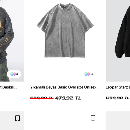
4
14
t Baskılı
Yıkamalı Beyaz Basic Oversize Unisex
Leopar Starz 
Tshirt
Premium Siya
479,92 TL
599,90 TL
1.199,90 TL