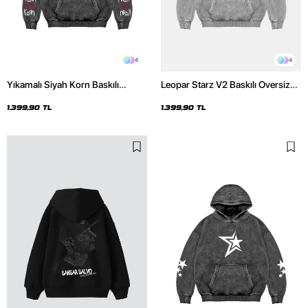
4
4
Yıkamalı Siyah Korn Baskılı
Leopar Starz V2 Baskılı Oversize
Oversize Unisex Hoodie
Unisex Premium Yıkamalı Beyaz
Hoodie
1.399,90 TL
1.399,90 TL