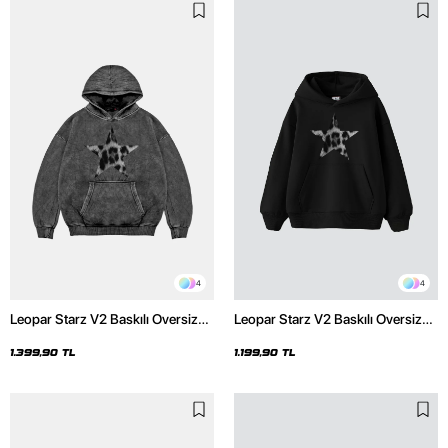
4
4
Leopar Starz V2 Baskılı Oversize
Leopar Starz V2 Baskılı Oversize
Unisex Premium Yıkamalı Siyah
Unisex Premium Siyah Hoodie
Hoodie
1.399,90 TL
1.199,90 TL