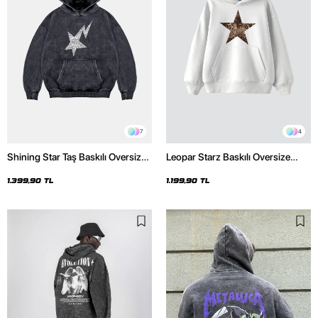
7
4
Shining Star Taş Baskılı Oversize
Leopar Starz Baskılı Oversize
Unisex Premium Yıkamalı Siyah
Unisex Premium Beyaz Hoodie
Hoodie
1.399,90 TL
1.199,90 TL