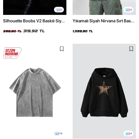
2
4
Silhouette Boobs V2 Baskılı Siyah
Yıkamalı Siyah Nirvana Sırt Baskılı
Crop Top
Unisex Oversize Hoodie
319,92 TL
399,90 TL
1.399,90 TL
14
4