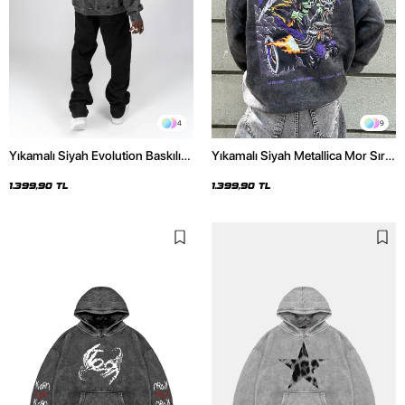
4
9
Yıkamalı Siyah Evolution Baskılı
Yıkamalı Siyah Metallica Mor Sırt
Oversize Unisex Kapüşonlu
Baskılı Oversize Kapüşonlu
Hoodie
Hoodie
1.399,90 TL
1.399,90 TL