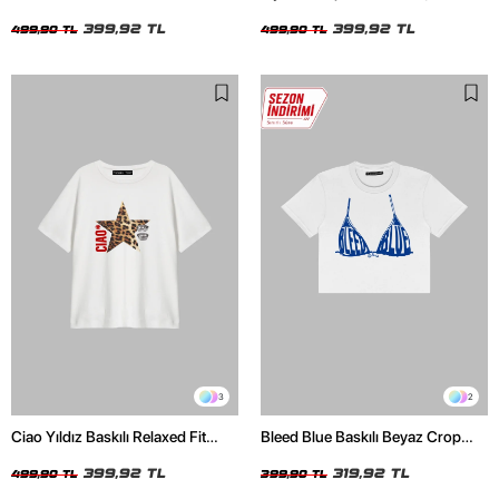
Beyaz Kadın Tshirt
Oversize Relaxed Fit Siyah Kadın
399,92 TL
Tshirt
399,92 TL
499,90 TL
499,90 TL
3
2
Ciao Yıldız Baskılı Relaxed Fit
Bleed Blue Baskılı Beyaz Crop
Beyaz Kadın Tshirt
Top
399,92 TL
319,92 TL
499,90 TL
399,90 TL