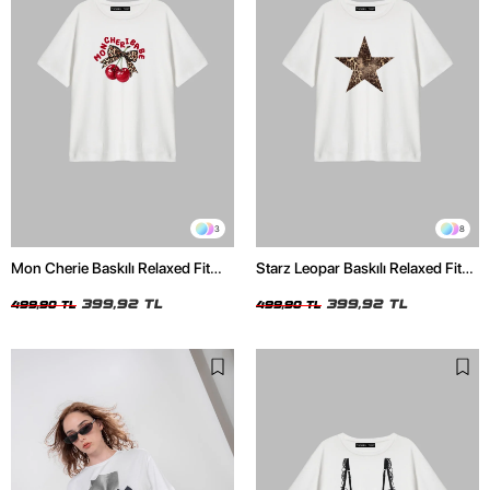
3
8
Mon Cherie Baskılı Relaxed Fit
Starz Leopar Baskılı Relaxed Fit
Beyaz Kadın Tshirt
Beyaz Kadın Tshirt
399,92 TL
399,92 TL
499,90 TL
499,90 TL