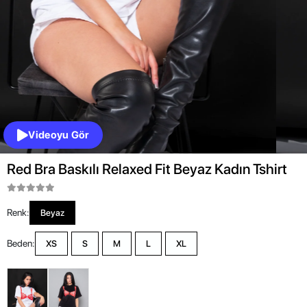
Videoyu Gör
Red Bra Baskılı Relaxed Fit Beyaz Kadın Tshirt
Renk:
Beyaz
Beden:
XS
S
M
L
XL