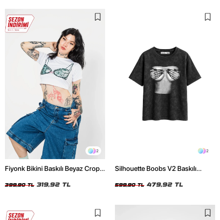
2
2
Fiyonk Bikini Baskılı Beyaz Crop
Silhouette Boobs V2 Baskılı
Top
Relaxed Fit Yıkamalı Siyah Kadın
319,92 TL
Tshirt
479,92 TL
399,90 TL
599,90 TL