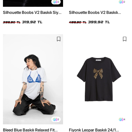
2
2
Silhouette Boobs V2 Baskılı Siyah
Silhouette Boobs V2 Baskılı
Crop Top
Relaxed Fit Siyah Kadın Tshirt
319,92 TL
399,92 TL
399,90 TL
499,90 TL
2
4
Bleed Blue Baskılı Relaxed Fit
Fiyonk Leopar Baskılı 24/1