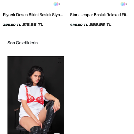
2
8
Fiyonk Desen Bikini Baskılı Siyah
Starz Leopar Baskılı Relaxed Fit
Crop Top
Siyah Kadın Tshirt
319,92 TL
359,92 TL
399,90 TL
449,90 TL
Son Gezdiklerin