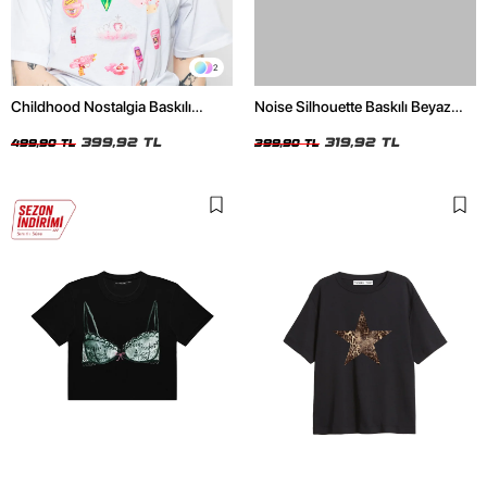
2
Childhood Nostalgia Baskılı
Noise Silhouette Baskılı Beyaz
Relaxed Fit Beyaz Kadın Tshirt
Crop Top
399,92 TL
319,92 TL
499,90 TL
399,90 TL