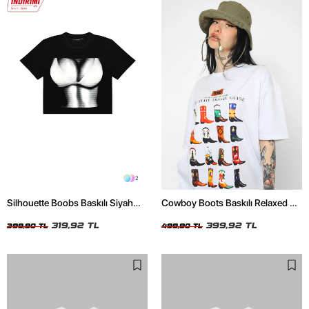
2
Silhouette Boobs Baskılı Siyah
Cowboy Boots Baskılı Relaxed Fit
Crop Top
Beyaz Kadın Tshirt
319,92 TL
399,92 TL
399,90 TL
499,90 TL