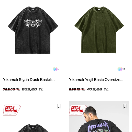
5
14
Yıkamalı Siyah Dusk Baskılı
Yıkamalı Yeşil Basic Oversize
Oversize Unisex Tshirt
Unisex Tshirt
639,20 TL
479,28 TL
799,00 TL
599,10 TL