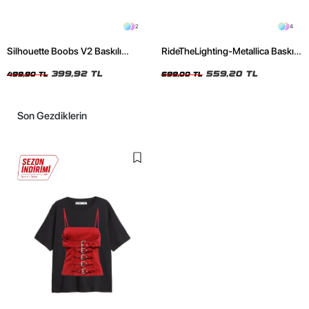
2
4
Silhouette Boobs V2 Baskılı
RideTheLighting-Metallica Baskılı
Relaxed Fit Siyah Kadın Tshirt
Oversize Yıkamalı Siyah Unisex
399,92 TL
Tshirt
559,20 TL
499,90 TL
699,00 TL
Son Gezdiklerin