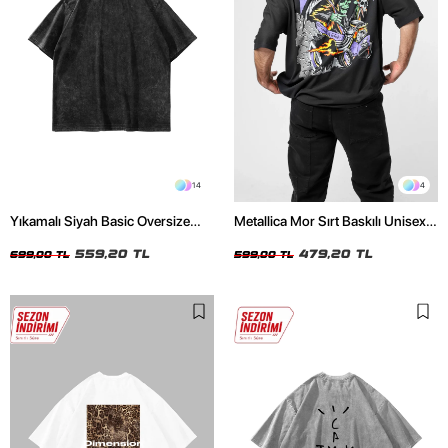
14
4
Yıkamalı Siyah Basic Oversize
Metallica Mor Sırt Baskılı Unisex
Unisex Tshirt
Oversize Siyah Tshirt
559,20 TL
479,20 TL
699,00 TL
599,00 TL