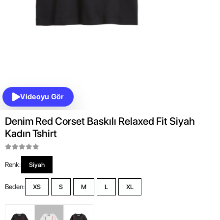
Videoyu Gör
Denim Red Corset Baskılı Relaxed Fit Siyah
Kadın Tshirt
Renk:
Siyah
Beden:
XS
S
M
L
XL