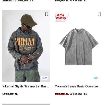
319,92 TL
479,20 TL
399,90 TL
599,00 TL
4
14
Yıkamalı Siyah Nirvana Sırt Baskılı
Yıkamalı Beyaz Basic Oversize
Unisex Oversize Hoodie
Unisex Tshirt
479,92 TL
1.399,90 TL
599,90 TL