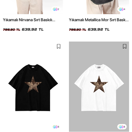
2
4
Yıkamalı Nirvana Sırt Baskılı
Yıkamalı Metallica Mor Sırt Baskılı
Unisex Oversize Tshirt
Siyah Unisex Oversize Tshirt
639,92 TL
639,92 TL
799,90 TL
799,90 TL
8
8