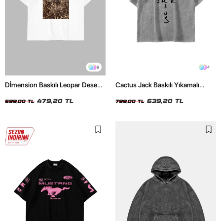
6
4
Dİmension Baskılı Leopar Desenli
Cactus Jack Baskılı Yıkamalı
24/1 Oversize Unisex Beyaz
Beyaz Unisex Oversize Tshirt
Tshirt
479,20 TL
639,20 TL
599,00 TL
799,00 TL