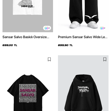
2
2
Sansar Salvo Baskılı Oversize
Premium Sansar Salvo Wide Leg
Unisex Beyaz Tshirt
Erkek Siyah Eşofman Altı
699,00 TL
899,90 TL