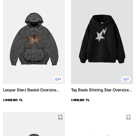
4
7
Leopar Starz Baskılı Oversize
Taş Baskı Shining Star Oversize
Unisex Premium Yıkamalı Siyah
Unisex Premium Siyah Hoodie
Hoodie
1.399,90 TL
1.199,90 TL