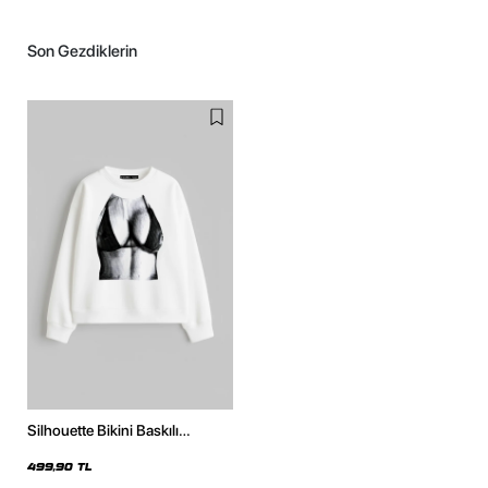
Son Gezdiklerin
Silhouette Bikini Baskılı
Kapüşonsuz Relaxed Fit Kadın
Beyaz Sweatshirt
499,90 TL