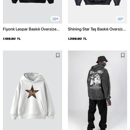
4
7
Fiyonk Leopar Baskılı Oversize
Shining Star Taş Baskılı Oversize
Unisex Premium Siyah Hoodie
Unisex Premium Yıkamalı Siyah
Hoodie
1.199,90 TL
1.399,90 TL