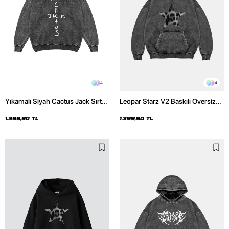
4
4
Yıkamalı Siyah Cactus Jack Sırt
Leopar Starz V2 Baskılı Oversize
Baskılı Oversize Unisex Hoodie
Unisex Premium Yıkamalı Siyah
Hoodie
1.399,90 TL
1.399,90 TL