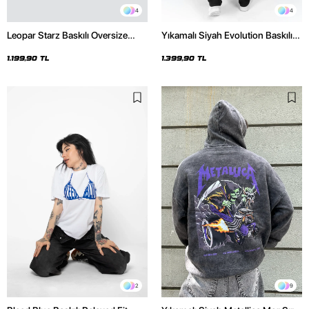
4
4
Leopar Starz Baskılı Oversize
Yıkamalı Siyah Evolution Baskılı
Unisex Premium Beyaz Hoodie
Oversize Unisex Kapüşonlu
Hoodie
1.199,90 TL
1.399,90 TL
2
9