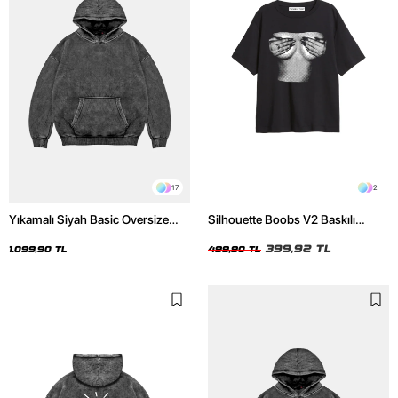
17
2
Yıkamalı Siyah Basic Oversize
Silhouette Boobs V2 Baskılı
Unisex Hoodie
Relaxed Fit Siyah Kadın Tshirt
399,92 TL
1.099,90 TL
499,90 TL