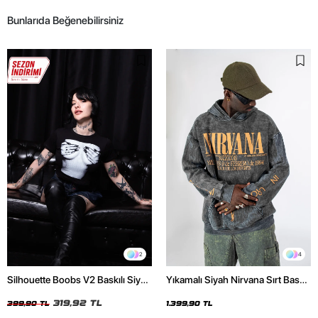
Bunlarıda Beğenebilirsiniz
2
4
Silhouette Boobs V2 Baskılı Siyah
Yıkamalı Siyah Nirvana Sırt Baskılı
Crop Top
Unisex Oversize Hoodie
319,92 TL
399,90 TL
1.399,90 TL