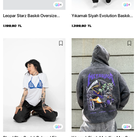
4
4
Leopar Starz Baskılı Oversize
Yıkamalı Siyah Evolution Baskılı
Unisex Premium Beyaz Hoodie
Oversize Unisex Kapüşonlu
Hoodie
1.199,90 TL
1.399,90 TL
2
9