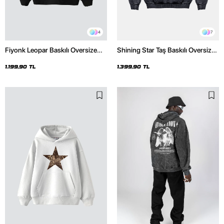
4
7
Fiyonk Leopar Baskılı Oversize
Shining Star Taş Baskılı Oversize
Unisex Premium Siyah Hoodie
Unisex Premium Yıkamalı Siyah
Hoodie
1.199,90 TL
1.399,90 TL