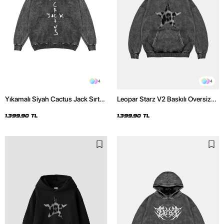
4
4
Yıkamalı Siyah Cactus Jack Sırt
Leopar Starz V2 Baskılı Oversize
Baskılı Oversize Unisex Hoodie
Unisex Premium Yıkamalı Siyah
Hoodie
1.399,90 TL
1.399,90 TL