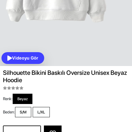
Videoyu Gör
Silhouette Bikini Baskılı Oversize Unisex Beyaz
Hoodie
Renk:
Beyaz
Beden:
S/M
L/XL