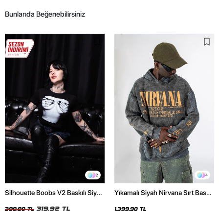
Bunlarıda Beğenebilirsiniz
2
4
Silhouette Boobs V2 Baskılı Siyah
Yıkamalı Siyah Nirvana Sırt Baskılı
Crop Top
Unisex Oversize Hoodie
319,92 TL
399,90 TL
1.399,90 TL