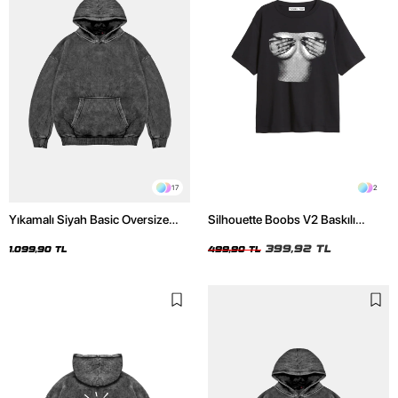
17
2
Yıkamalı Siyah Basic Oversize
Silhouette Boobs V2 Baskılı
Unisex Hoodie
Relaxed Fit Siyah Kadın Tshirt
399,92 TL
1.099,90 TL
499,90 TL