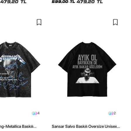
479,20 TL
479,20 TL
599,00 TL
4
2
ng-Metallica Baskılı
Sansar Salvo Baskılı Oversize Unisex