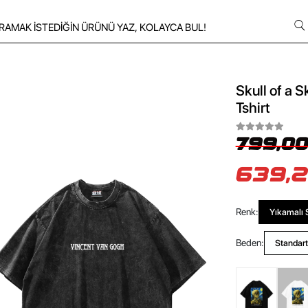
Skull of a 
Tshirt
799,00
639,2
Renk:
Yıkamalı 
Beden:
Standart