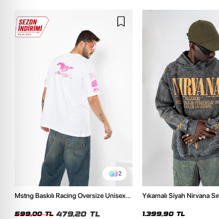
2
Mstng Baskılı Racing Oversize Unisex
Yıkamalı Siyah Nirvana Sır
Beyaz Tshirt
Unisex Oversize Hoodie
479,20 TL
599,00 TL
1.399,90 TL