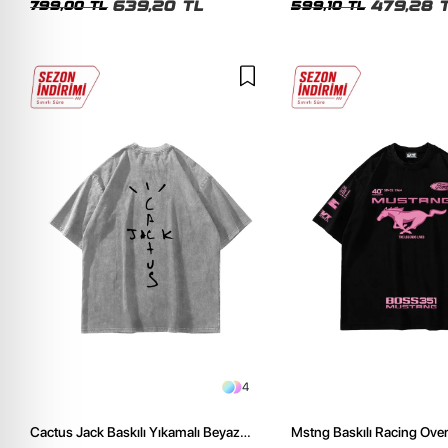
639,20 TL
479,28 
799,00 TL
599,10 TL
4
Cactus Jack Baskılı Yıkamalı Beyaz
Mstng Baskılı Racing Ove