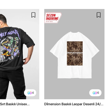
4
6
Sırt Baskılı Unisex
Dİmension Baskılı Leopar Desenli 24/1
h Tshirt
Oversize Unisex Beyaz Tshirt