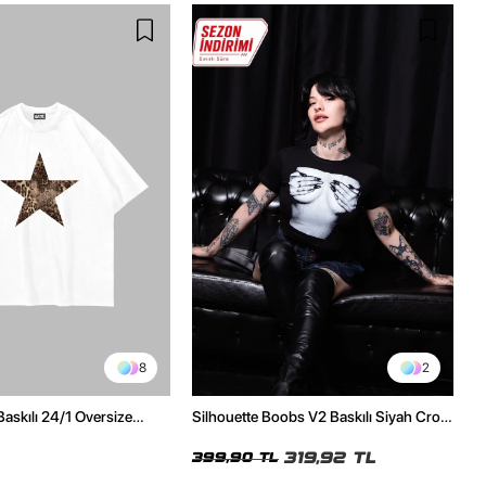
8
2
Baskılı 24/1 Oversize
Silhouette Boobs V2 Baskılı Siyah Crop
Tshirt
Top
319,92 TL
399,90 TL