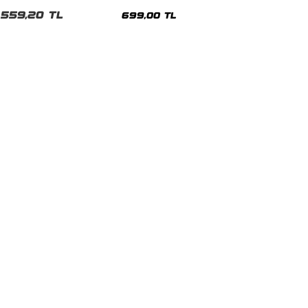
malı Siyah Unisex Tshirt
Siyah Tshirt
559,20 TL
699,00 TL