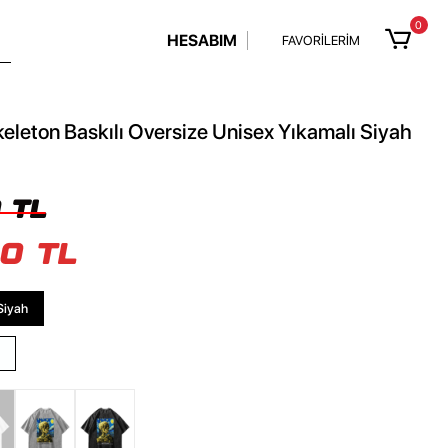
0
HESABIM
FAVORİLERİM
Skeleton Baskılı Oversize Unisex Yıkamalı Siyah
 TL
0 TL
Siyah