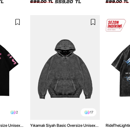
TL
559,20 TL
699,00 TL
599,00 TL
2
17
rsize Unisex
Yıkamalı Siyah Basic Oversize Unisex
RideTheLighti