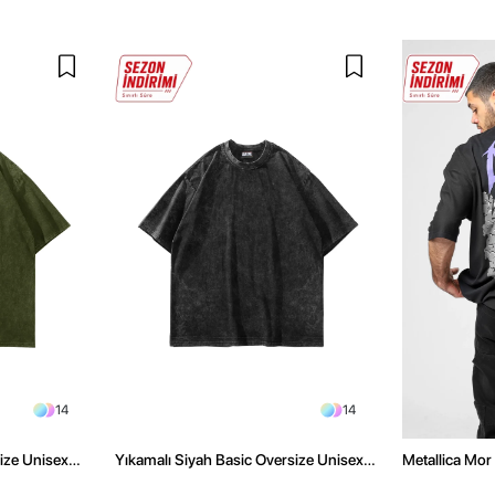
14
14
size Unisex
Yıkamalı Siyah Basic Oversize Unisex
Metallica Mor 
Tshirt
Oversize Siya