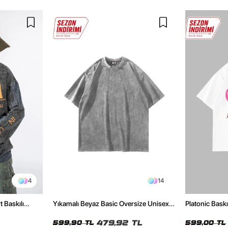
4
14
t Baskılı
Yıkamalı Beyaz Basic Oversize Unisex
Platonic Bask
Tshirt
Tshirt
479,92 TL
599,90 TL
599,00 TL