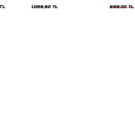
Hoodie
Oversize Yıka
TL
1.099,90 TL
699,00 TL