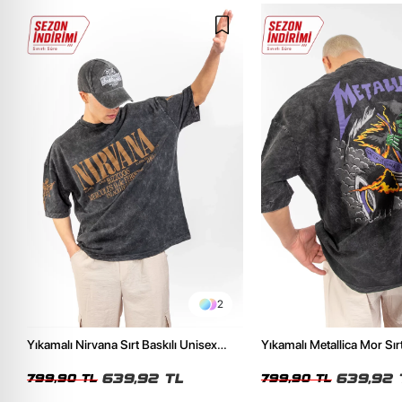
2
Yıkamalı Nirvana Sırt Baskılı Unisex
Yıkamalı Metallica Mor Sırt
Oversize Tshirt
Unisex Oversize Tshirt
639,92 TL
639,92 
799,90 TL
799,90 TL