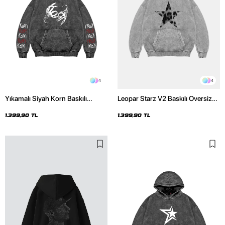
4
4
Yıkamalı Siyah Korn Baskılı
Leopar Starz V2 Baskılı Oversize
Oversize Unisex Hoodie
Unisex Premium Yıkamalı Beyaz
Hoodie
1.399,90 TL
1.399,90 TL