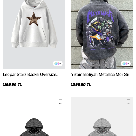
4
9
Leopar Starz Baskılı Oversize
Yıkamalı Siyah Metallica Mor Sırt
Unisex Premium Beyaz Hoodie
Baskılı Oversize Kapüşonlu
Hoodie
1.199,90 TL
1.399,90 TL