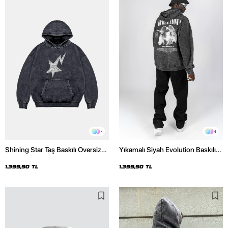
7
4
Shining Star Taş Baskılı Oversize
Yıkamalı Siyah Evolution Baskılı
Unisex Premium Yıkamalı Siyah
Oversize Unisex Kapüşonlu
Hoodie
Hoodie
1.399,90 TL
1.399,90 TL