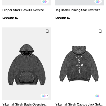
4
7
Leopar Starz Baskılı Oversize
Taş Baskı Shining Star Oversize
Unisex Premium Yıkamalı Siyah
Unisex Premium Siyah Hoodie
Hoodie
1.399,90 TL
1.199,90 TL
17
4
Yıkamalı Siyah Basic Oversize
Yıkamalı Siyah Cactus Jack Sırt