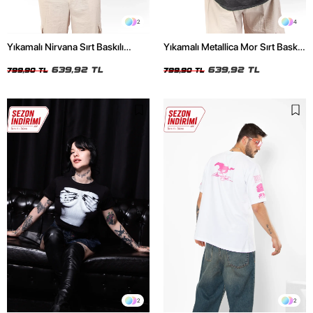
2
4
Yıkamalı Nirvana Sırt Baskılı
Yıkamalı Metallica Mor Sırt Baskılı
Unisex Oversize Tshirt
Siyah Unisex Oversize Tshirt
639,92 TL
639,92 TL
799,90 TL
799,90 TL
2
2