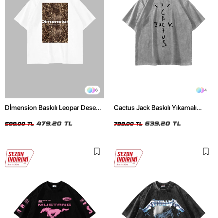
6
4
Dİmension Baskılı Leopar Desenli
Cactus Jack Baskılı Yıkamalı
24/1 Oversize Unisex Beyaz
Beyaz Unisex Oversize Tshirt
Tshirt
479,20 TL
639,20 TL
599,00 TL
799,00 TL