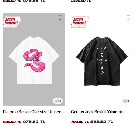
479,92 TL
599,90 TL
1.399,90 TL
2
4
Platonic Baskılı Oversize Unisex
Cactus Jack Baskılı Yıkamalı
Beyaz Tshirt
Siyah Unisex Oversize Tshirt
479,20 TL
639,20 TL
599,00 TL
799,00 TL