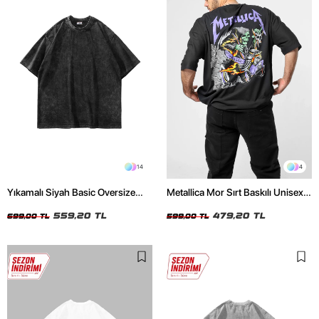
14
4
Yıkamalı Siyah Basic Oversize
Metallica Mor Sırt Baskılı Unisex
Unisex Tshirt
Oversize Siyah Tshirt
559,20 TL
479,20 TL
699,00 TL
599,00 TL