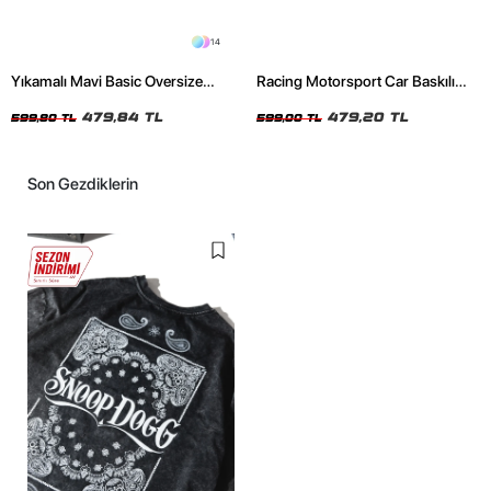
14
Yıkamalı Mavi Basic Oversize
Racing Motorsport Car Baskılı
Unisex Tshirt
Oversize Unisex Siyah Tshirt
479,84 TL
479,20 TL
599,80 TL
599,00 TL
Son Gezdiklerin