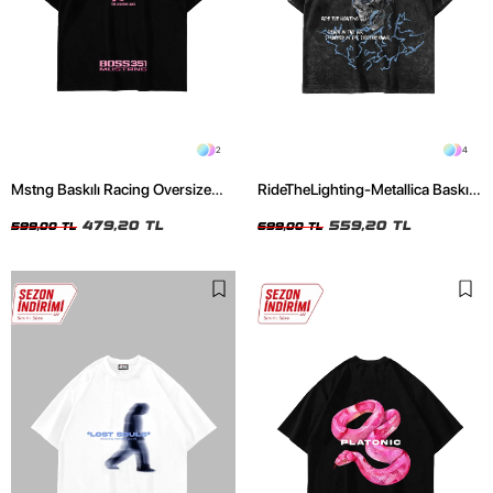
2
4
Mstng Baskılı Racing Oversize
RideTheLighting-Metallica Baskılı
Unisex Siyah Tshirt
Oversize Yıkamalı Siyah Unisex
479,20 TL
Tshirt
559,20 TL
599,00 TL
699,00 TL