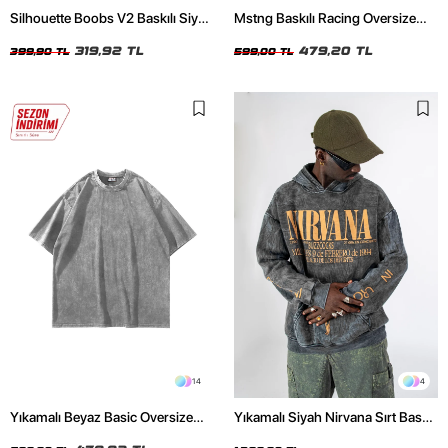
Silhouette Boobs V2 Baskılı Siyah
Mstng Baskılı Racing Oversize
Crop Top
Unisex Beyaz Tshirt
319,92 TL
479,20 TL
399,90 TL
599,00 TL
14
4
Yıkamalı Beyaz Basic Oversize
Yıkamalı Siyah Nirvana Sırt Baskılı
Unisex Tshirt
Unisex Oversize Hoodie