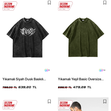
5
14
Yıkamalı Siyah Dusk Baskılı
Yıkamalı Yeşil Basic Oversize
Oversize Unisex Tshirt
Unisex Tshirt
639,20 TL
479,28 TL
799,00 TL
599,10 TL