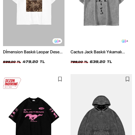
6
4
Dİmension Baskılı Leopar Desenli
Cactus Jack Baskılı Yıkamalı
24/1 Oversize Unisex Beyaz
Beyaz Unisex Oversize Tshirt
Tshirt
479,20 TL
639,20 TL
599,00 TL
799,00 TL