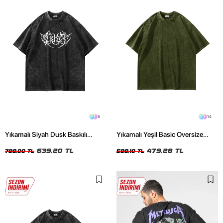
5
14
Yıkamalı Siyah Dusk Baskılı
Yıkamalı Yeşil Basic Oversize
Oversize Unisex Tshirt
Unisex Tshirt
639,20 TL
479,28 TL
799,00 TL
599,10 TL