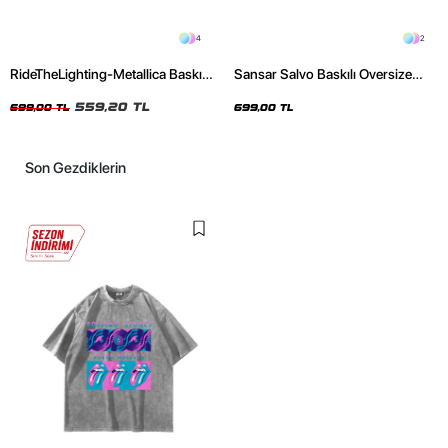
4
2
RideTheLighting-Metallica Baskılı
Sansar Salvo Baskılı Oversize
Oversize Yıkamalı Siyah Unisex
Unisex Siyah Tshirt
Tshirt
559,20 TL
699,00 TL
699,00 TL
Son Gezdiklerin