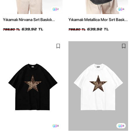
2
4
Yıkamalı Nirvana Sırt Baskılı
Yıkamalı Metallica Mor Sırt Baskılı
Unisex Oversize Tshirt
Siyah Unisex Oversize Tshirt
639,92 TL
639,92 TL
799,90 TL
799,90 TL
8
8