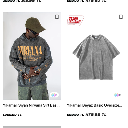
319,92 TL
479,20 TL
399,90 TL
599,00 TL
4
14
Yıkamalı Siyah Nirvana Sırt Baskılı
Yıkamalı Beyaz Basic Oversize
Unisex Oversize Hoodie
Unisex Tshirt
479,92 TL
1.399,90 TL
599,90 TL