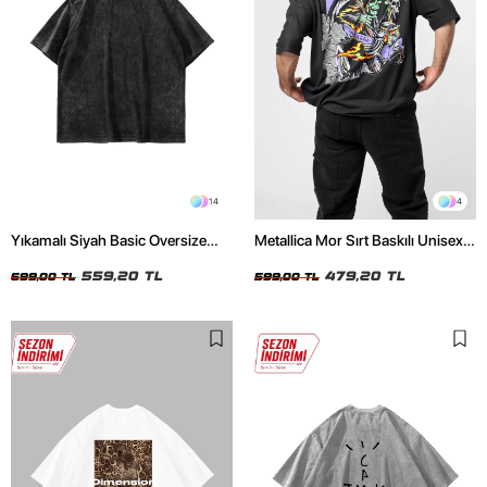
14
4
Yıkamalı Siyah Basic Oversize
Metallica Mor Sırt Baskılı Unisex
Unisex Tshirt
Oversize Siyah Tshirt
559,20 TL
479,20 TL
699,00 TL
599,00 TL